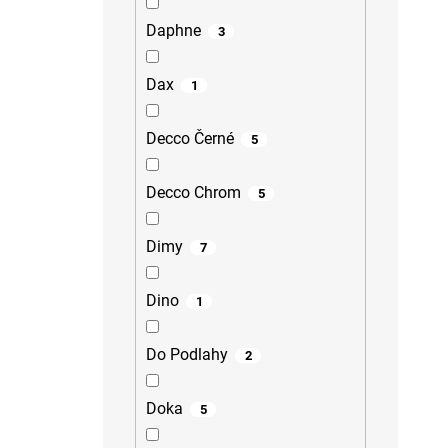
Daphne
3
Dax
1
Decco Černé
5
Decco Chrom
5
Dimy
7
Dino
1
Do Podlahy
2
Doka
5