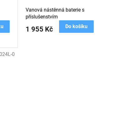
Vanová nástěnná baterie s
příslušenstvím
ku
Do košíku
1 955 Kč
024L-0