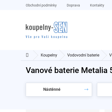
Přejít
Obchodní podmínky
Doprava
Kontakty
na
obsah
Koupelny
Vodovodní baterie
V
Domů
Vanové baterie Metalia 
Nástěnné
P
Ř