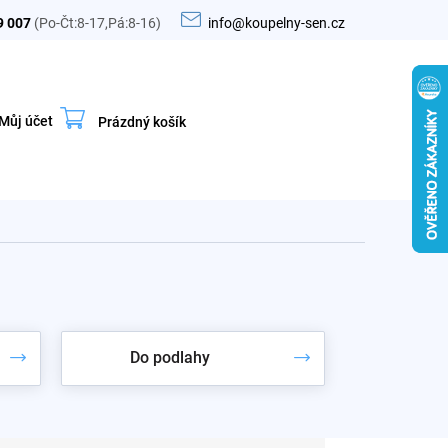
9 007
(Po-Čt:8-17,Pá:8-16)
info@koupelny-sen.cz
Můj účet
Prázdný košík
Nákupní
košík
Do podlahy