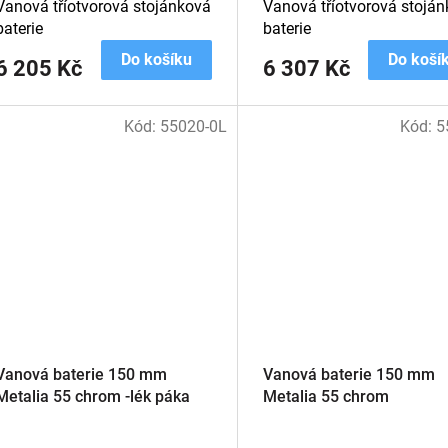
Vanová tříotvorová stojánková
Vanová tříotvorová stojá
baterie
baterie
Do košíku
Do koší
6 205 Kč
6 307 Kč
Kód:
55020-0L
Kód:
5
Vanová baterie 150 mm
Vanová baterie 150 mm
Metalia 55 chrom -lék páka
Metalia 55 chrom