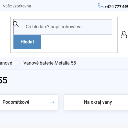
Naše vzorkovna
+420
777 69
Hledat
anové
Vanové baterie Metalia 55
55
Podomítkové
Na okraj vany