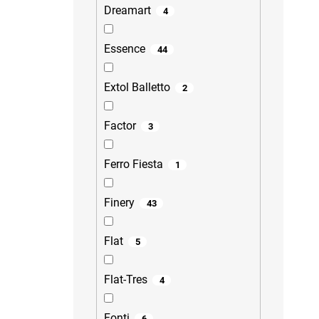
Dreamart
4
Essence
44
Extol Balletto
2
Factor
3
Ferro Fiesta
1
Finery
43
Flat
5
Flat-Tres
4
Fonti
6