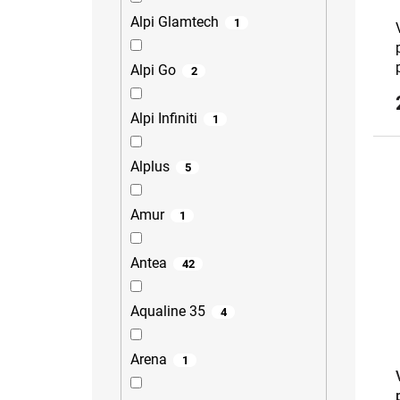
Alpi Glamtech
1
Alpi Go
2
Alpi Infiniti
1
Alplus
5
Amur
1
Antea
42
Aqualine 35
4
Arena
1