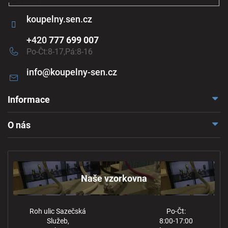
koupelny.sen.cz
+420
777 699 007
Po-Čt:8-17,Pá:8-16
info
@
koupelny-sen.cz
Informace
Doprava a platba
O nás
Reklamace a odstoupení
Naše vzorkovna
Obchodní podmínky
Kontakt
Ochrana osobních údajů
Naše vzorkovna
Roh ulic Sazečská
Po-Čt:
Služeb,
8:00-17:00