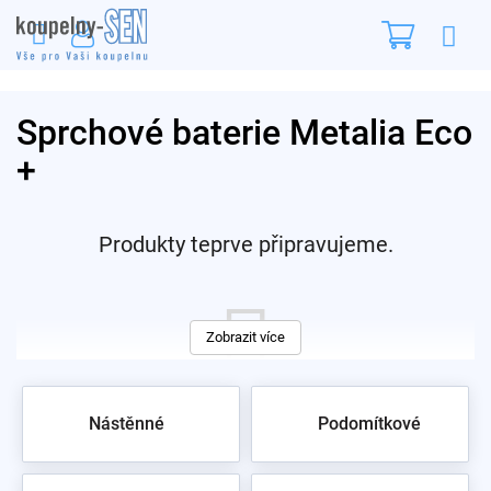
Přejít
Nákupn
na
obsah
košík
Sprchové baterie Metalia Eco
+
Produkty teprve připravujeme.
Zobrazit více
Nástěnné
Podomítkové
Můžete se ale podívat na ostatní kategorie.