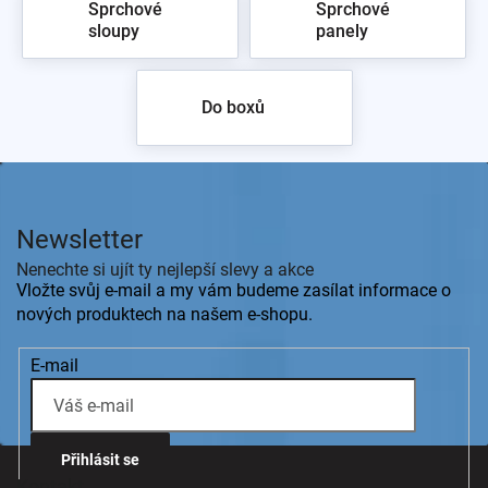
Sprchové
Sprchové
sloupy
panely
zpět do obchodu
Do boxů
Z
á
p
Newsletter
a
t
Nenechte si ujít ty nejlepší slevy a akce
í
Vložte svůj e-mail a my vám budeme zasílat informace o
nových produktech na našem e-shopu.
E-mail
Přihlásit se
Kontakt