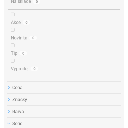
Na skladě
0
o
d
u
Akce
0
k
t
ů
Novinka
0
Tip
0
Výprodej
0
Cena
Značky
Barva
Série