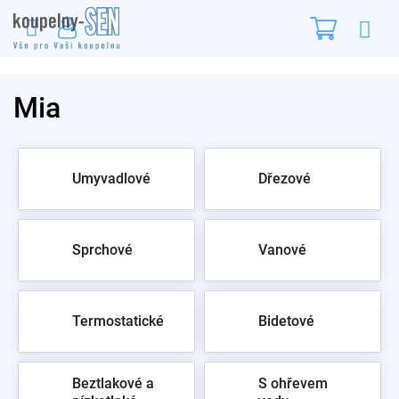
Přejít
Nákupn
na
obsah
košík
Mia
Umyvadlové
Dřezové
Sprchové
Vanové
Termostatické
Bidetové
Beztlakové a
S ohřevem