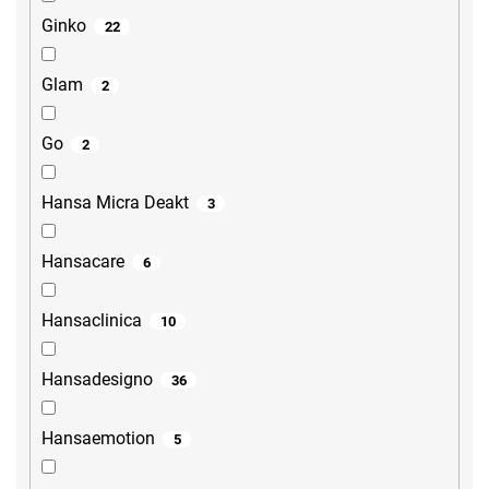
Ginko
22
Glam
2
Go
2
Hansa Micra Deakt
3
Hansacare
6
Hansaclinica
10
Hansadesigno
36
Hansaemotion
5