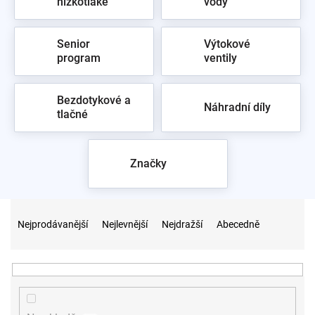
nízkotlaké
vody
Senior
Výtokové
program
ventily
Bezdotykové a
Náhradní díly
tlačné
Značky
Ř
a
Nejprodávanější
Nejlevnější
Nejdražší
Abecedně
z
e
n
í
p
r