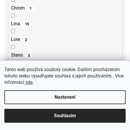
Chrom
1
Lina
15
Lore
2
Steno
2
Tento web používá soubory cookie. Dalším procházením
Sili
2
tohoto webu vyjadřujete souhlas s jejich používáním.. Více
informací
zde
.
Gourmet
1
Nastavení
Ultima
3
Souhlasím
Dakar
1