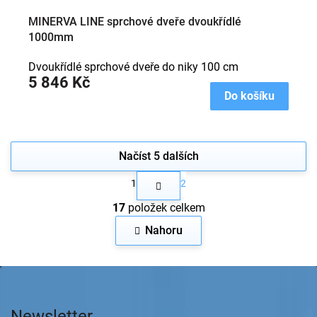
MINERVA LINE sprchové dveře dvoukřídlé
1000mm
Dvoukřídlé sprchové dveře do niky 100 cm
5 846 Kč
Do košíku
Načíst 5 dalších
S
1
2
t
O
r
17
položek celkem
v
á
n
l
Nahoru
k
á
o
d
v
a
Z
á
c
n
á
í
í
p
p
Newsletter