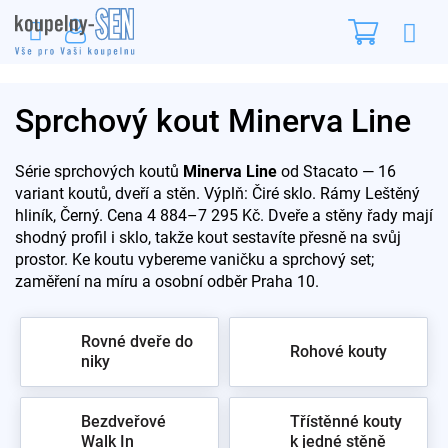
Přejít
Nákupn
na
obsah
košík
Sprchový kout Minerva Line
Série sprchových koutů
Minerva Line
od Stacato — 16
variant koutů, dveří a stěn. Výplň: Čiré sklo. Rámy Leštěný
hliník, Černý. Cena 4 884–7 295 Kč. Dveře a stěny řady mají
shodný profil i sklo, takže kout sestavíte přesně na svůj
prostor. Ke koutu vybereme vaničku a sprchový set;
zaměření na míru a osobní odběr Praha 10.
Rovné dveře do
Rohové kouty
niky
Bezdveřové
Třístěnné kouty
Walk In
k jedné stěně