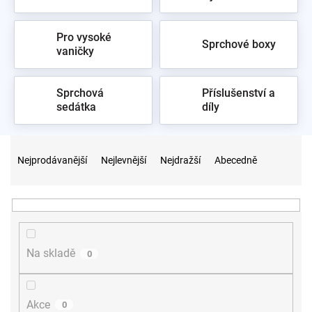
Pro vysoké
Sprchové boxy
vaničky
Sprchová
Příslušenství a
sedátka
díly
Ř
a
Nejprodávanější
Nejlevnější
Nejdražší
Abecedně
z
e
n
í
p
r
Na skladě
0
o
d
u
Akce
0
k