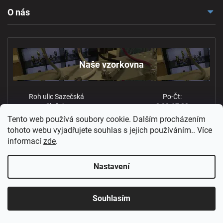
Doprava a platba
O nás
Reklamace a odstoupení
Naše vzorkovna
Obchodní podmínky
Kontakt
Ochrana osobních údajů
Naše vzorkovna
Roh ulic Sazečská
Po-Čt:
Služeb,
8:00-17:00
Praha 10
Pá: 8:00-16:00
Tento web používá soubory cookie. Dalším procházením
tohoto webu vyjadřujete souhlas s jejich používáním.. Více
Více informací
informací
zde
.
Nastavení
Souhlasím