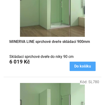
o
d
u
k
t
ů
MINERVA LINE sprchové dveře skládací 900mm
Skládací sprchové dveře do niky 90 cm
6 019 Kč
Do košíku
Kód:
SL780