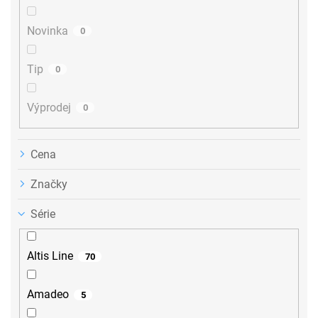
t
ů
Novinka
0
Tip
0
Výprodej
0
Cena
Značky
Série
Altis Line
70
Amadeo
5