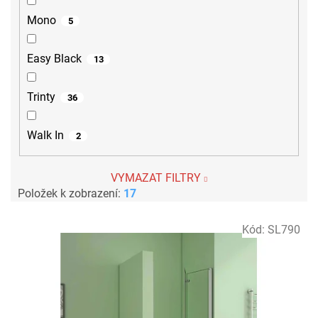
Mono
5
Easy Black
13
Trinty
36
Walk In
2
VYMAZAT FILTRY
Položek k zobrazení:
17
V
Kód:
SL790
ý
p
i
s
p
r