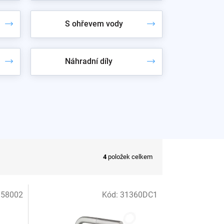
S ohřevem vody
Náhradní díly
4
položek celkem
358002
Kód:
31360DC1