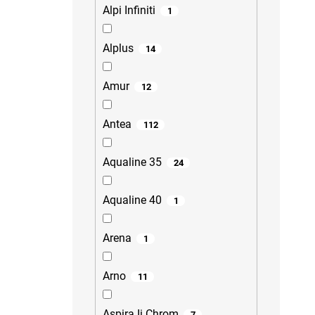
Alpi Infiniti
1
Alplus
14
Amur
12
Antea
112
Aqualine 35
24
Aqualine 40
1
Arena
1
Arno
11
Aspira Ii Chrom
7