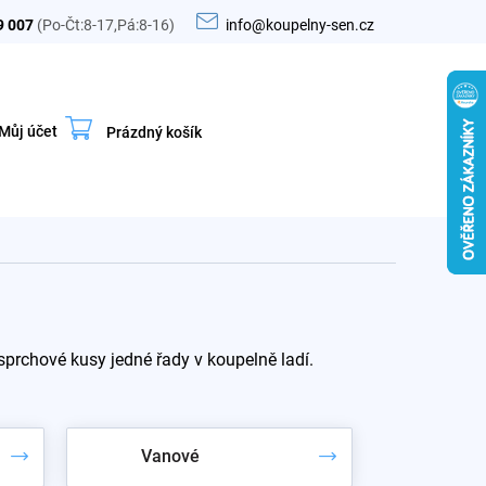
9 007
(Po-Čt:8-17,Pá:8-16)
info@koupelny-sen.cz
Můj účet
Prázdný košík
Nákupní
košík
prchové kusy jedné řady v koupelně ladí.
Vanové