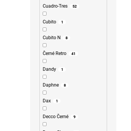
Cuadro-Tres
52
Cubito
1
Cubito N
8
Černé Retro
41
Dandy
1
Daphne
8
Dax
1
Decco Černé
9