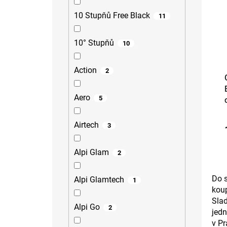
10 Stupňů Free Black
11
10° Stupňů
10
Action
2
Aero
5
Airtech
3
Alpi Glam
2
Do 
Alpi Glamtech
1
kou
Slad
Alpi Go
2
jedn
v Pr