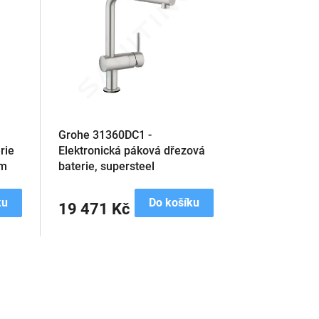
Grohe 31360DC1 -
rie
Elektronická páková dřezová
om
baterie, supersteel
ku
Do košíku
19 471 Kč