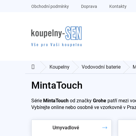
Přejít
Obchodní podmínky
Doprava
Kontakty
na
obsah
Koupelny
Vodovodní baterie
M
Domů
MintaTouch
Série
MintaTouch
od značky
Grohe
patří mezi vo
Vybírejte online nebo osobně ve vzorkovně v Pra
Umyvadlové