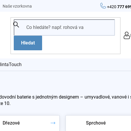
Naše vzorkovna
+420
777 69
Hledat
intaTouch
dovodní baterie s jednotným designem – umyvadlové, vanové i s
ze 10.
Dřezové
Sprchové