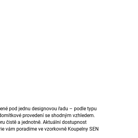
žené pod jednu designovou řadu – podle typu
odomítkové provedení se shodným vzhledem.
ru čistě a jednotně. Aktuální dostupnost
 série vám poradíme ve vzorkovně Koupelny SEN