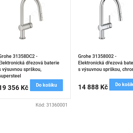
Grohe 31358DC2 -
Grohe 31358002 -
Elektronická dřezová baterie
Elektronická dřezová bate
s výsuvnou sprškou,
s výsuvnou sprškou, chr
supersteel
Do koší
Do košíku
14 888 Kč
19 356 Kč
Kód:
31360001