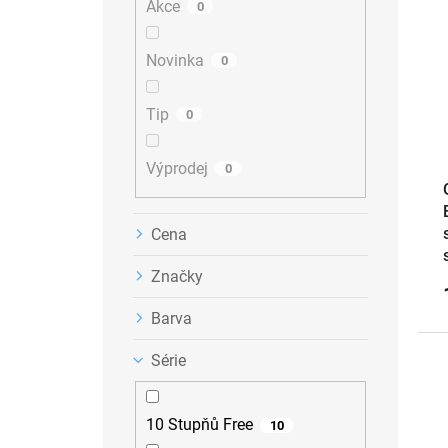
Akce
0
í
o
s
p
d
p
a
u
Novinka
r
0
n
k
o
e
t
d
Tip
0
l
ů
u
k
Výprodej
t
0
ů
Cena
Značky
Barva
Série
10 Stupňů Free
10