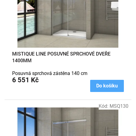
o
d
u
k
t
ů
MISTIQUE LINE POSUVNÉ SPRCHOVÉ DVEŘE
1400MM
Posuvná sprchová zástěna 140 cm
6 551 Kč
Do košíku
Kód:
MSQ130