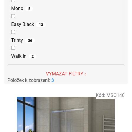
Mono
5
Easy Black
13
Trinty
36
Walk In
2
VYMAZAT FILTRY
Položek k zobrazení:
3
V
Kód:
MSQ140
ý
p
i
s
p
r