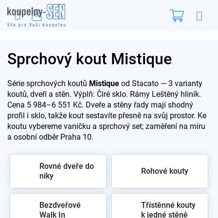
Přejít
Nákupn
na
obsah
košík
Sprchový kout Mistique
Série sprchových koutů
Mistique
od Stacato — 3 varianty
koutů, dveří a stěn. Výplň: Čiré sklo. Rámy Leštěný hliník.
Cena 5 984–6 551 Kč. Dveře a stěny řady mají shodný
profil i sklo, takže kout sestavíte přesně na svůj prostor. Ke
koutu vybereme vaničku a sprchový set; zaměření na míru
a osobní odběr Praha 10.
Rovné dveře do
Rohové kouty
niky
Bezdveřové
Třístěnné kouty
Walk In
k jedné stěně