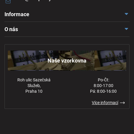
Informace
Doprava a platba
O nás
Reklamace a odstoupení
Naše vzorkovna
Obchodní podmínky
Kontakt
Ochrana osobních údajů
Naše vzorkovna
Roh ulic Sazečská
Po-Čt:
Služeb,
8:00-17:00
Praha 10
Pá: 8:00-16:00
Více informací