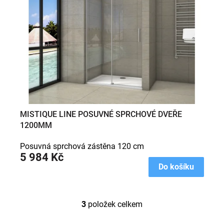
MISTIQUE LINE POSUVNÉ SPRCHOVÉ DVEŘE
1200MM
Posuvná sprchová zástěna 120 cm
5 984 Kč
Do košíku
3
položek celkem
O
v