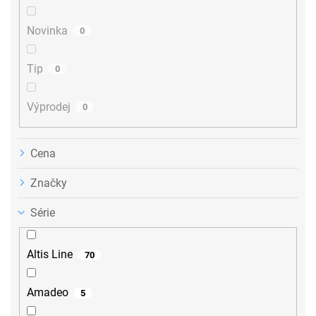
t
ů
Novinka
0
Tip
0
Výprodej
0
Cena
Značky
Série
Altis Line
70
Amadeo
5