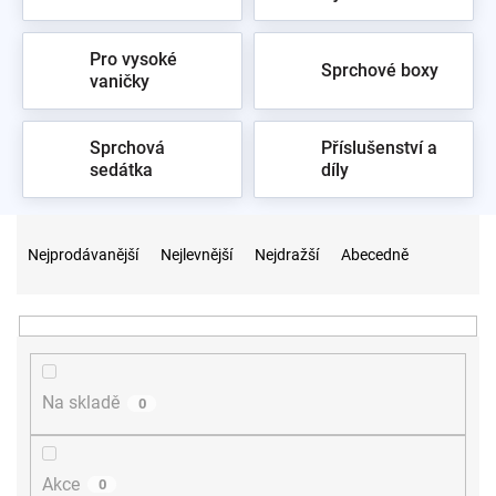
Pro vysoké
Sprchové boxy
vaničky
Sprchová
Příslušenství a
sedátka
díly
Ř
a
Nejprodávanější
Nejlevnější
Nejdražší
Abecedně
z
e
n
í
p
r
Na skladě
0
o
d
u
Akce
0
k