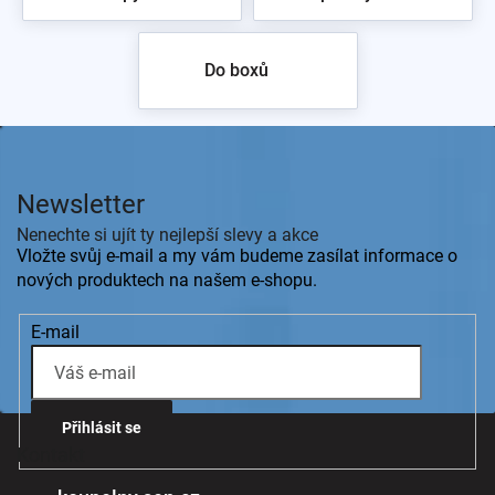
Do boxů
Z
á
p
Newsletter
a
t
Nenechte si ujít ty nejlepší slevy a akce
í
Vložte svůj e-mail a my vám budeme zasílat informace o
nových produktech na našem e-shopu.
E-mail
Přihlásit se
Kontakt