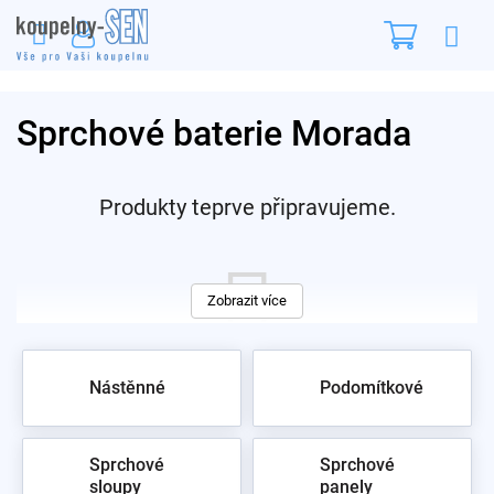
Přejít
Nákupn
na
obsah
košík
Sprchové baterie Morada
Produkty teprve připravujeme.
Zobrazit více
Nástěnné
Podomítkové
Můžete se ale podívat na ostatní kategorie.
Sprchové
Sprchové
sloupy
panely
zpět do obchodu