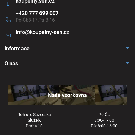
koupelny.sen.cz
+420
777 699 007
Po-Čt:8-17,Pá:8-16
info
@
koupelny-sen.cz
Informace
Doprava a platba
O nás
Reklamace a odstoupení
Naše vzorkovna
Obchodní podmínky
Kontakt
Ochrana osobních údajů
Naše vzorkovna
Roh ulic Sazečská
Po-Čt:
Služeb,
8:00-17:00
Praha 10
Pá: 8:00-16:00