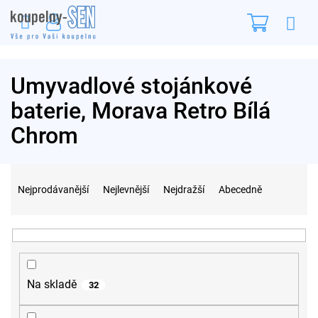
Přejít
Nákupn
na
obsah
košík
Umyvadlové stojánkové
baterie, Morava Retro Bílá
Chrom
Ř
a
Nejprodávanější
Nejlevnější
Nejdražší
Abecedně
z
e
n
í
p
r
Na skladě
32
o
d