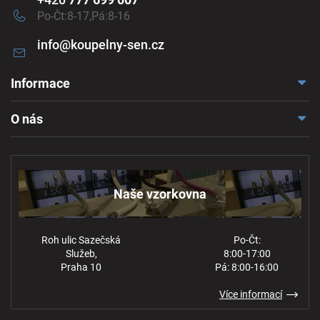
Po-Čt:8-17,Pá:8-16
info
@
koupelny-sen.cz
Informace
Doprava a platba
O nás
Reklamace a odstoupení
Naše vzorkovna
Obchodní podmínky
Kontakt
Ochrana osobních údajů
Naše vzorkovna
Roh ulic Sazečská
Po-Čt:
Služeb,
8:00-17:00
Praha 10
Pá: 8:00-16:00
Více informací