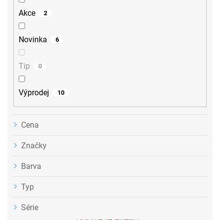
u
Akce
2
k
t
ů
Novinka
6
Tip
0
Výprodej
10
Cena
Značky
Barva
Typ
Série