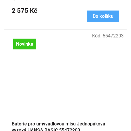
2 575 Kč
Do košíku
Kód:
55472203
Novinka
Baterie pro umyvadlovou mísu Jednopáková
vysoká HANSA BASIC 55472203