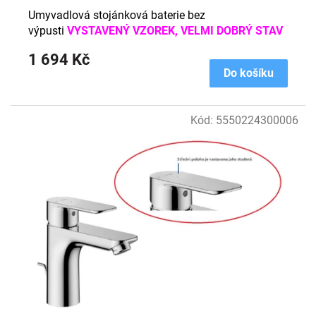
BEZ ZÁRUKY NA POVRCHOVÉ VADY
Umyvadlová stojánková baterie bez
výpusti
VYSTAVENÝ VZOREK, VELMI DOBRÝ STAV
1 694 Kč
Do košíku
Kód:
5550224300006