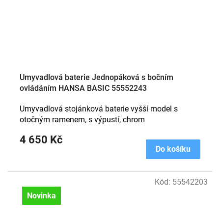
Umyvadlová baterie Jednopáková s bočním
ovládáním HANSA BASIC 55552243
Umyvadlová stojánková baterie vyšší model s
otočným ramenem, s výpustí, chrom
4 650 Kč
Do košíku
Kód:
55542203
Novinka