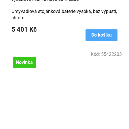
Umyvadlová stojánková baterie vysoká, bez výpusti,
chrom
5 401 Kč
Do košíku
Kód:
55422203
Novinka