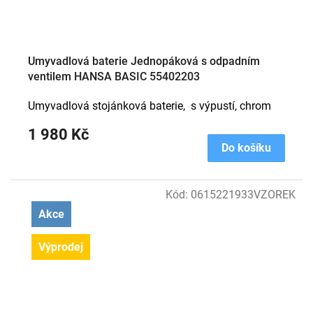
Umyvadlová baterie Jednopáková s odpadním
ventilem HANSA BASIC 55402203
Umyvadlová stojánková baterie, s výpustí, chrom
1 980 Kč
Do košíku
Kód:
0615221933VZOREK
Akce
Výprodej