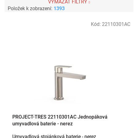
VYMAZAT FILTRY
Položek k zobrazení:
1393
V
Kód:
22110301AC
ý
p
i
s
p
r
o
d
u
k
t
ů
PROJECT-TRES 22110301AC Jednopáková
umyvadlová baterie - nerez
Umyvadlová stojánková baterie - nerez