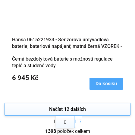
Hansa 0615221933 - Senzorová umyvadlová
baterie; bateriové napájení; matná černá VZOREK -
TOP STAV; NETKNUTÉ; NEPOUŽITÉ; VYSTAVENO
Černá bezdotyková baterie s možností regulace
BYLO POUZE NA UKÁZKU VZHLEDU
teplé a studené vody
6 945 Kč
Do košíku
Načíst 12 dalších
S
1
117
t
O
r
1393
položek celkem
v
á