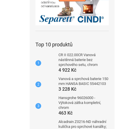
Top 10 produktů
CR II 022.00CR Vanová
nástěnná baterie bez
sprchového setu, chrom
4 922 Kč
Vanová a sprchová baterie 150
mm HANSA BASIC 55442103
3 228 Kč
Hansgrohe 96026000 -
Výtoková zátka kompletní,
chrom
463 Kč
Alcadrain Z0216-ND náhradní
kulička pro sprchové kanálky;