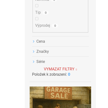
n
e
Tip
0
l
Výprodej
0
Cena
Značky
Série
VYMAZAT FILTRY
Položek k zobrazení:
0