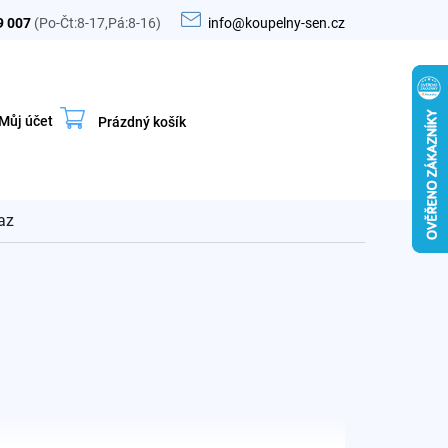
9 007
(Po-Čt:8-17,Pá:8-16)
info@koupelny-sen.cz
Můj účet
Prázdný košík
Nákupní
košík
az