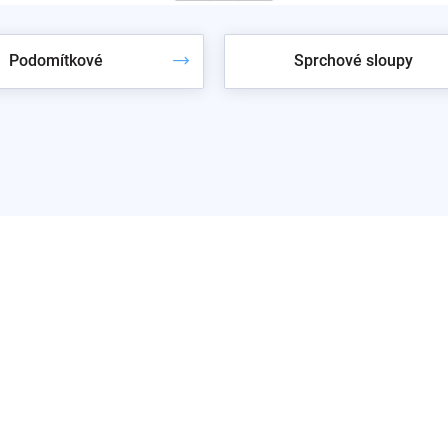
Podomítkové
Sprchové sloupy
Můžete se ale podívat na ostatní kategorie.
zpět do obchodu