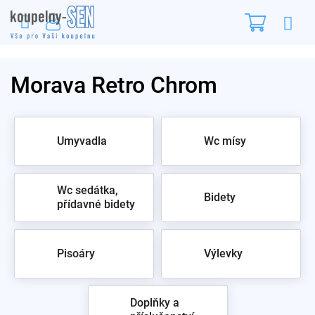
Přejít
Nákupn
na
obsah
košík
Morava Retro Chrom
Umyvadla
Wc mísy
Wc sedátka,
Bidety
přídavné bidety
Pisoáry
Výlevky
Doplňky a