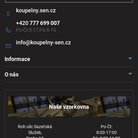
u
koupelny.sen.cz
+420
777 699 007
Po-Čt:8-17,Pá:8-16
info
@
koupelny-sen.cz
Informace
Doprava a platba
O nás
Reklamace a odstoupení
Naše vzorkovna
Obchodní podmínky
Kontakt
Ochrana osobních údajů
Naše vzorkovna
Roh ulic Sazečská
Po-Čt:
Služeb,
8:00-17:00