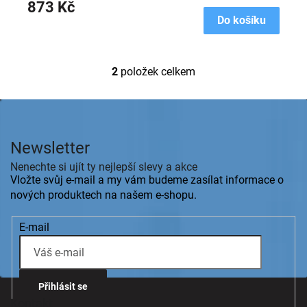
873 Kč
Do košíku
2
položek celkem
O
v
l
Z
á
á
d
p
a
Newsletter
a
c
t
Nenechte si ujít ty nejlepší slevy a akce
í
í
Vložte svůj e-mail a my vám budeme zasílat informace o
p
r
nových produktech na našem e-shopu.
v
k
E-mail
y
v
ý
p
i
Přihlásit se
s
Kontakt