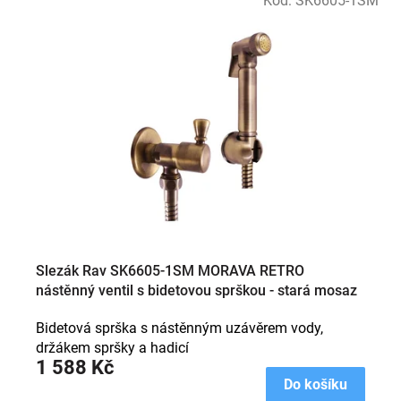
Kód:
SK6605-1SM
ý
p
i
s
p
r
o
d
u
k
t
ů
Slezák Rav SK6605-1SM MORAVA RETRO
nástěnný ventil s bidetovou sprškou - stará mosaz
Bidetová sprška s nástěnným uzávěrem vody,
držákem spršky a hadicí
1 588 Kč
Do košíku