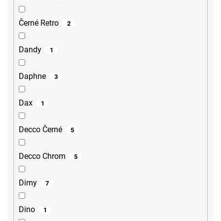
Černé Retro
2
Dandy
1
Daphne
3
Dax
1
Decco Černé
5
Decco Chrom
5
Dimy
7
Dino
1