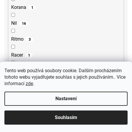
Korana
1
Nil
16
Ritmo
3
Racer
1
Tento web používá soubory cookie. Dalším procházením
Smart Select
6
tohoto webu vyjadřujete souhlas s jejich používáním.. Více
informací
zde
.
Treneca
1
Nastavení
Metalia 54
3
Souhlasím
Tursi
10