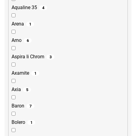
Aqualine 35
4
Arena
1
Arno
6
Aspira Ii Chrom
3
Axamite
1
Axia
5
Baron
7
Bolero
1