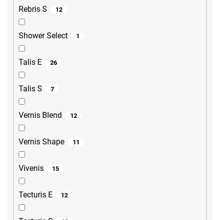
Rebris S
12
Shower Select
1
Talis E
26
Talis S
7
Vernis Blend
12
Vernis Shape
11
Vivenis
15
Tecturis E
12