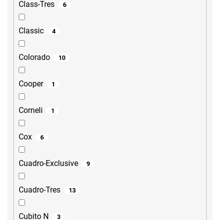
Class-Tres
6
Classic
4
Colorado
10
Cooper
1
Corneli
1
Cox
6
Cuadro-Exclusive
9
Cuadro-Tres
13
Cubito N
3