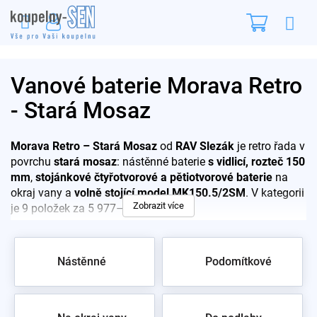
Přejít
Nákupn
na
obsah
košík
Vanové baterie Morava Retro
- Stará Mosaz
Morava Retro – Stará Mosaz
od
RAV Slezák
je retro řada v
povrchu
stará mosaz
: nástěnné baterie
s vidlicí, rozteč 150
mm
,
stojánkové čtyřotvorové a pětiotvorové baterie
na
okraj vany a
volně stojící model MK150.5/2SM
. V kategorii
Zobrazit více
je 9 položek za 5 977–25 737 Kč.
Pro rychlý výběr:
Nástěnné
Podomítkové
MK159.5/2SM – nástěnná baterie s vidlicí, rozteč
150 mm
MK169.0SSM / MK162.0PSM – stojánkové čtyř- a
pětiotvorové baterie