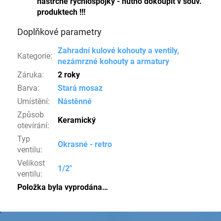
nástrčné rychlospojky - nutno dokoupit v souv.
produktech !!!
Doplňkové parametry
Zahradní kulové kohouty a ventily,
Kategorie
:
nezámrzné kohouty a armatury
Záruka
:
2 roky
Barva
:
Stará mosaz
Umístění
:
Nástěnné
Způsob
Keramický
otevírání
:
Typ
Okrasné - retro
ventilu
:
Velikost
1/2"
ventilu
:
Položka byla vyprodána…
Z