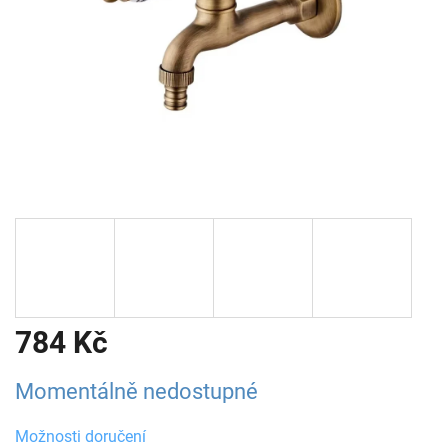
784 Kč
Měrná
Momentálně nedostupné
cena:
Možnosti doručení