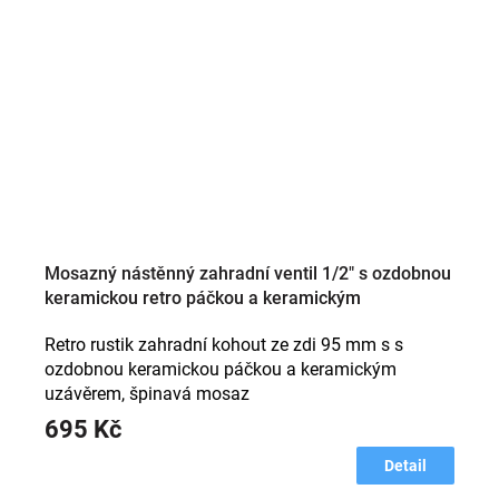
Mosazný nástěnný zahradní ventil 1/2" s ozdobnou
keramickou retro páčkou a keramickým
uzavíráním; délka 95 mm - stará mosaz
Retro rustik zahradní kohout ze zdi 95 mm s s
ozdobnou keramickou páčkou a keramickým
uzávěrem, špinavá mosaz
695 Kč
Detail