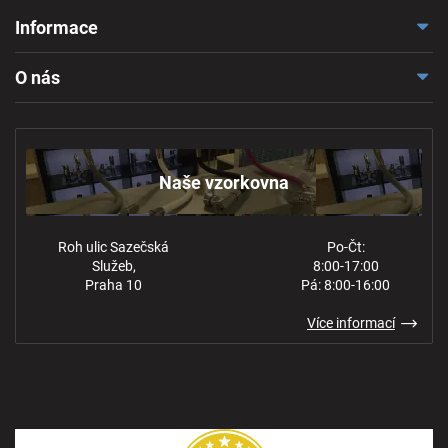
Informace
Doprava a platba
O nás
Reklamace a odstoupení
Naše vzorkovna
Obchodní podmínky
Kontakt
Ochrana osobních údajů
Naše vzorkovna
Roh ulic Sazečská
Po-Čt:
Služeb,
8:00-17:00
Praha 10
Pá: 8:00-16:00
Více informací