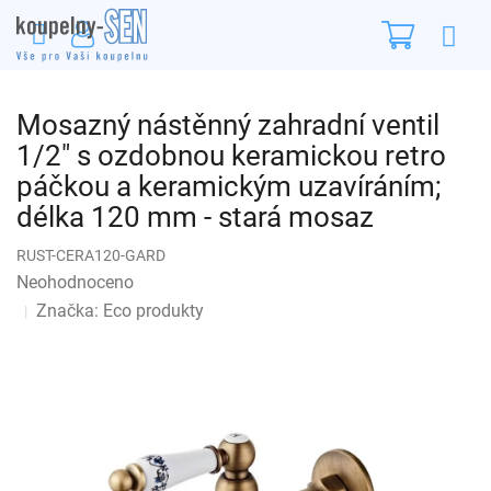
Přejít
Nákupn
na
obsah
košík
Mosazný nástěnný zahradní ventil
1/2" s ozdobnou keramickou retro
páčkou a keramickým uzavíráním;
délka 120 mm - stará mosaz
RUST-CERA120-GARD
Průměrné
Neohodnoceno
Podrobnosti hodnocení
hodnocení
Značka:
Eco produkty
produktu
je
0,0
z
5
hvězdiček.