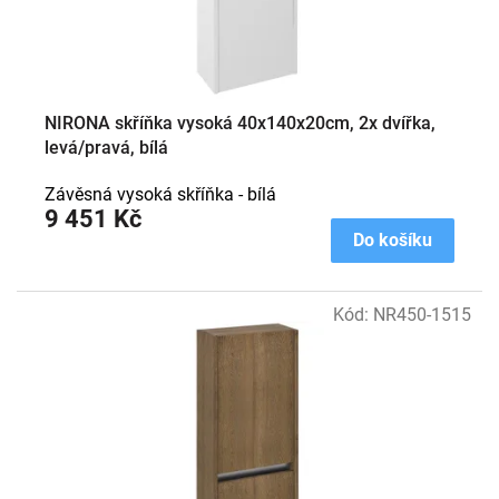
k
t
ů
NIRONA skříňka vysoká 40x140x20cm, 2x dvířka,
levá/pravá, bílá
Závěsná vysoká skříňka - bílá
9 451 Kč
Do košíku
Kód:
NR450-1515