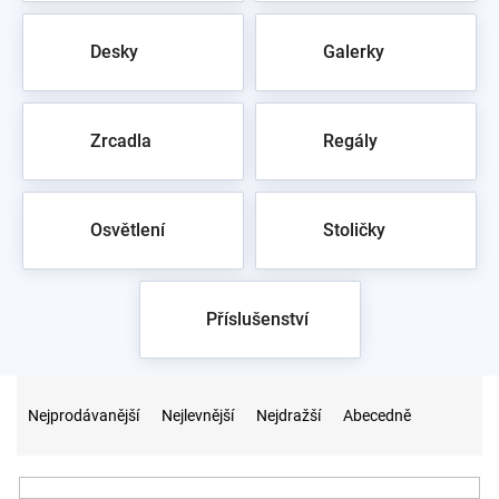
Desky
Galerky
Zrcadla
Regály
Osvětlení
Stoličky
Příslušenství
Ř
a
Nejprodávanější
Nejlevnější
Nejdražší
Abecedně
z
e
n