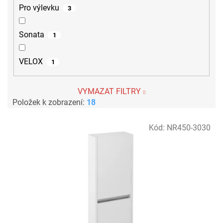
Pro výlevku
3
Sonata
1
VELOX
1
VYMAZAT FILTRY
Položek k zobrazení:
18
V
Kód:
NR450-3030
ý
p
i
s
p
r
o
d
u