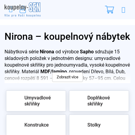
Přejít
Nákupn
na
obsah
košík
Nirona – koupelnový nábytek
Nábytková série
Nirona
od výrobce
Sapho
sdružuje 15
skladových položek v jednotném designu: umyvadlové
koupelnové skříňky pro jednoumyvadla, vysoké koupelnové
skříňky. Materiál
MDF/lamino
, provedení Dřevo, Bílá, Dub,
Zobrazit více
cenové rozpětí 8 591 – 19 882 Kč, šířky 57–95 cm. Celou
sérii
Nirona
si prohlédnete ve vzorkovně na Praze 10 –
poradíme s výběrem i montáží.
Umyvadlové
Doplňkové
skříňky
skříňky
Konstrukce
Stolky