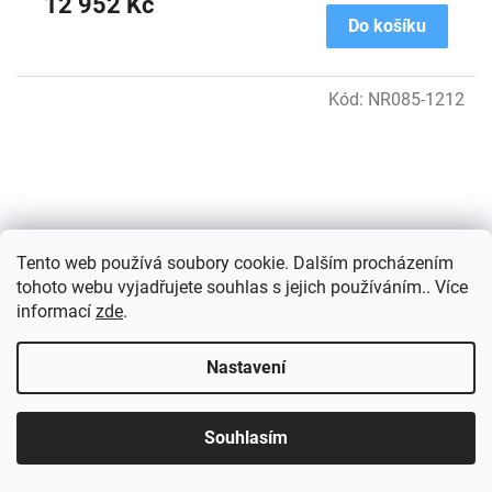
12 952 Kč
Do košíku
Kód:
NR085-1212
Tento web používá soubory cookie. Dalším procházením
tohoto webu vyjadřujete souhlas s jejich používáním.. Více
informací
zde
.
Nastavení
NIRONA umyvadlová skříňka 82x51,5x43 cm, dub
Souhlasím
Mocca