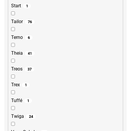
Start
1
Tailor
76
Terno
6
Theia
41
Treos
37
Trex
1
Tuffé
1
Twiga
24