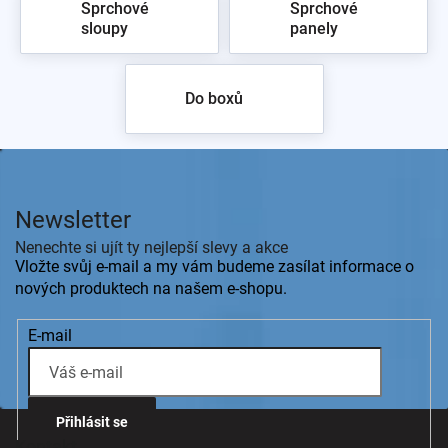
Sprchové
Sprchové
sloupy
panely
zpět do obchodu
Do boxů
Z
á
p
Newsletter
a
t
Nenechte si ujít ty nejlepší slevy a akce
í
Vložte svůj e-mail a my vám budeme zasílat informace o
nových produktech na našem e-shopu.
E-mail
Přihlásit se
Kontakt