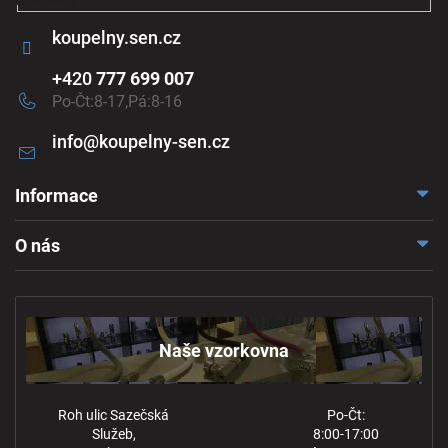
koupelny.sen.cz
+420
777 699 007
Po-Čt:8-17,Pá:8-16
info
@
koupelny-sen.cz
Informace
Doprava a platba
O nás
Reklamace a odstoupení
Naše vzorkovna
Obchodní podmínky
Kontakt
Ochrana osobních údajů
Naše vzorkovna
Roh ulic Sazečská
Po-Čt:
Služeb,
8:00-17:00