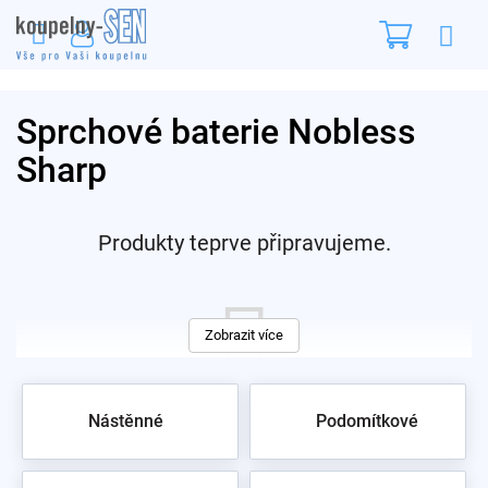
Přejít
Nákupn
na
obsah
košík
Sprchové baterie Nobless
Sharp
Produkty teprve připravujeme.
Zobrazit více
Nástěnné
Podomítkové
Můžete se ale podívat na ostatní kategorie.