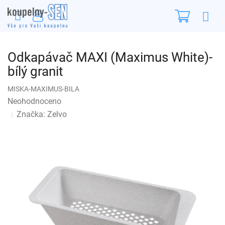
Přejít
Nákupn
na
obsah
košík
Odkapávač MAXI (Maximus White)-
bílý granit
MISKA-MAXIMUS-BILA
Průměrné
Neohodnoceno
Podrobnosti hodnocení
hodnocení
Značka:
Zelvo
produktu
je
0,0
z
5
hvězdiček.