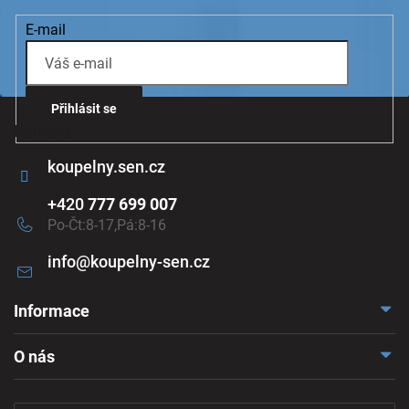
E-mail
Přihlásit se
Kontakt
koupelny.sen.cz
+420
777 699 007
Po-Čt:8-17,Pá:8-16
info
@
koupelny-sen.cz
Informace
Doprava a platba
O nás
Reklamace a odstoupení
Naše vzorkovna
Obchodní podmínky