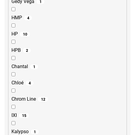
Gedy Vega
1
HMP
4
HP
10
HPB
2
Chantal
1
Chloé
4
Chrom Line
12
IXI
15
Kalypso
1