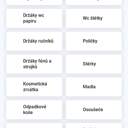
Držáky wc
Wc štětky
papíru
Držáky ručníků
Poličky
Držáky fénů a
Stěrky
strojků
Kosmetická
Madla
zrcátka
Odpadkové
Osoušeče
koše