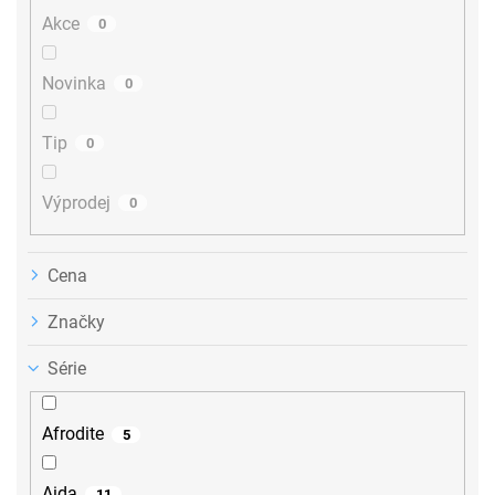
u
Akce
0
k
t
ů
Novinka
0
Tip
0
Výprodej
0
Cena
Značky
Série
Afrodite
5
Aida
11