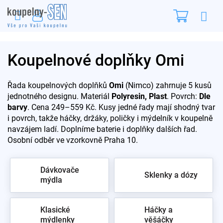
Přejít
Nákupn
na
obsah
košík
Koupelnové doplňky Omi
Řada koupelnových doplňků
Omi
(Nimco) zahrnuje 5 kusů
jednotného designu. Materiál
Polyresin, Plast
. Povrch:
Dle
barvy
. Cena 249–559 Kč. Kusy jedné řady mají shodný tvar
i povrch, takže háčky, držáky, poličky i mýdelník v koupelně
navzájem ladí. Doplníme baterie i doplňky dalších řad.
Osobní odběr ve vzorkovně Praha 10.
Dávkovače
Sklenky a dózy
mýdla
Klasické
Háčky a
mýdlenky
věšáčky