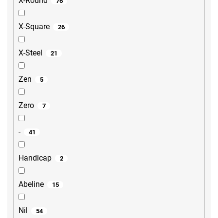
X-Round
76
X-Square
26
X-Steel
21
Zen
5
Zero
7
-
41
Handicap
2
Abeline
15
Nil
54