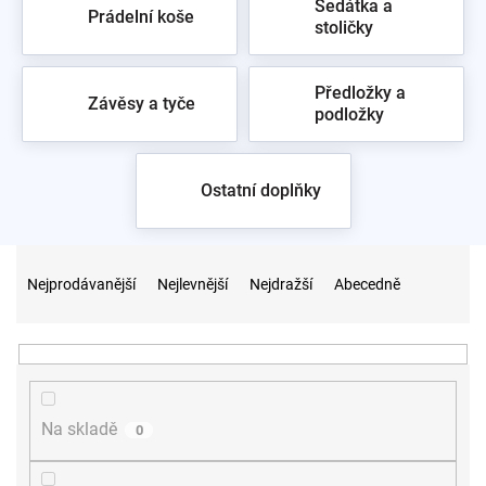
Sedátka a
Prádelní koše
stoličky
Předložky a
Závěsy a tyče
podložky
Ostatní doplňky
Ř
a
Nejprodávanější
Nejlevnější
Nejdražší
Abecedně
z
e
n
í
p
r
Na skladě
0
o
d