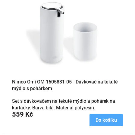
p
i
s
p
r
o
d
u
k
t
ů
Nimco Omi OM 1605831-05 - Dávkovač na tekuté
mýdlo s pohárkem
Set s dávkovačem na tekuté mýdlo a pohárek na
kartáčky. Barva bílá. Materiál polyresin.
559 Kč
Do košíku