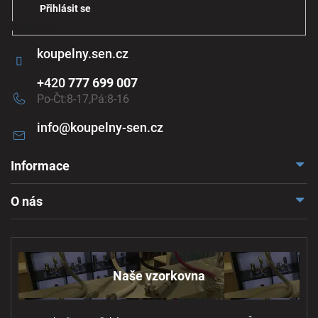
i
Přihlásit se
s
Kontakt
u
koupelny.sen.cz
+420
777 699 007
Po-Čt:8-17,Pá:8-16
info
@
koupelny-sen.cz
Informace
Doprava a platba
O nás
Reklamace a odstoupení
Naše vzorkovna
Obchodní podmínky
Kontakt
Ochrana osobních údajů
Naše vzorkovna