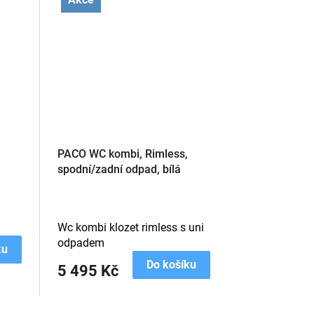
PACO WC kombi, Rimless,
spodní/zadní odpad, bílá
Wc kombi klozet rimless s uni
odpadem
ku
Do košíku
5 495 Kč