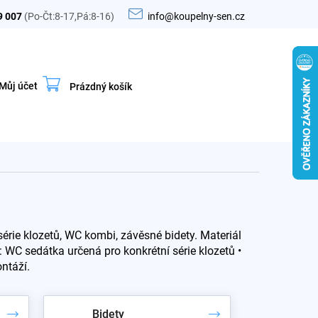
9 007
(Po-Čt:8-17,Pá:8-16)
info@koupelny-sen.cz
Můj účet
Prázdný košík
Nákupní
košík
érie klozetů, WC kombi, závěsné bidety. Materiál
: WC sedátka určená pro konkrétní série klozetů •
ntáží.
Bidety