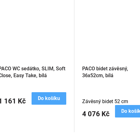
PACO WC sedátko, SLIM, Soft
PACO bidet závěsný,
Close, Easy Take, bílá
36x52cm, bílá
Do košíku
1 161 Kč
Závěsný bidet 52 cm
Do koší
4 076 Kč