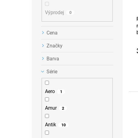
u
k
Výprodej
t
0
ů
Cena
Značky
Barva
Série
Aero
1
Amur
2
Antik
10