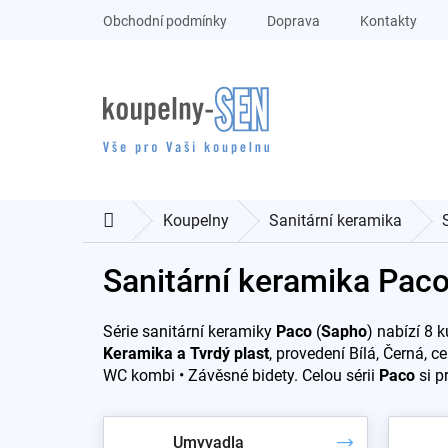
Přejít
Obchodní podmínky
Doprava
Kontakty
na
obsah
Koupelny
Sanitární keramika
Domů
Sanitární keramika Pac
Série sanitární keramiky
Paco
(
Sapho
) nabízí 8 
Keramika a Tvrdý plast
, provedení Bílá, Černá, 
WC kombi • Závěsné bidety. Celou sérii
Paco
si p
Umyvadla