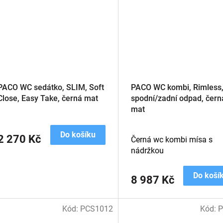
PACO WC sedátko, SLIM, Soft
PACO WC kombi, Rimless
Close, Easy Take, černá mat
spodní/zadní odpad, čern
mat
Do košíku
2 270 Kč
Černá wc kombi mísa s
nádržkou
Do koší
8 987 Kč
Kód:
PCS1012
Kód:
P