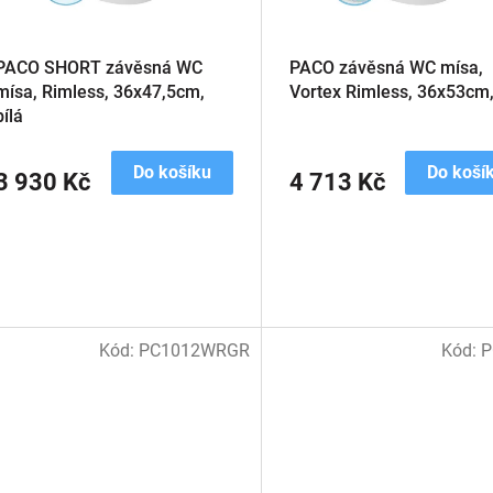
PACO SHORT závěsná WC
PACO závěsná WC mísa,
mísa, Rimless, 36x47,5cm,
Vortex Rimless, 36x53cm,
bílá
Do košíku
Do koší
3 930 Kč
4 713 Kč
Kód:
PC1012WRGR
Kód:
P