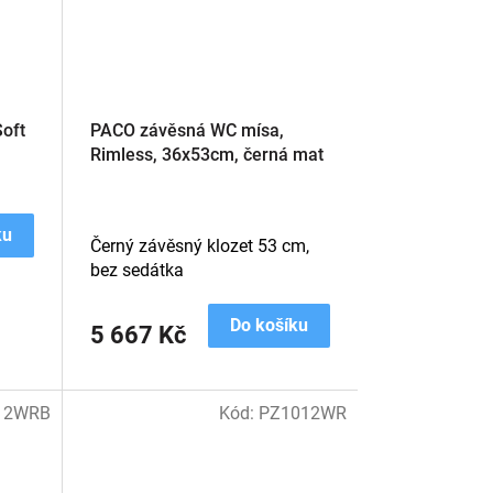
oft
PACO závěsná WC mísa,
Rimless, 36x53cm, černá mat
ku
Černý závěsný klozet 53 cm,
bez sedátka
Do košíku
5 667 Kč
12WRB
Kód:
PZ1012WR