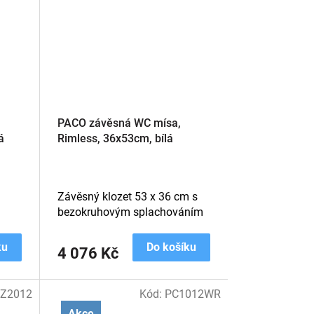
,
PACO závěsná WC mísa,
á
Rimless, 36x53cm, bílá
Závěsný klozet 53 x 36 cm s
bezokruhovým splachováním
ku
Do košíku
4 076 Kč
Z2012
Kód:
PC1012WR
Akce