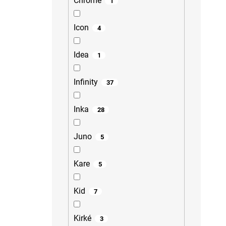
Chrome
1
Icon
4
Idea
1
Infinity
37
Inka
28
Juno
5
Kare
5
Kid
7
Kirké
3