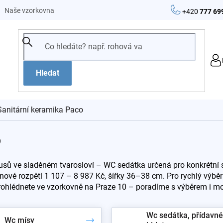
Naše vzorkovna
+420
777 69
Hledat
Sanitární keramika Paco
o
kusů ve sladěném tvarosloví – WC sedátka určená pro konkrétní s
cenové rozpětí 1 107 – 8 987 Kč, šířky 36–38 cm. Pro rychlý výběr
rohlédnete ve vzorkovně na Praze 10 – poradíme s výběrem i mo
Wc sedátka, přídavné
Wc mísy