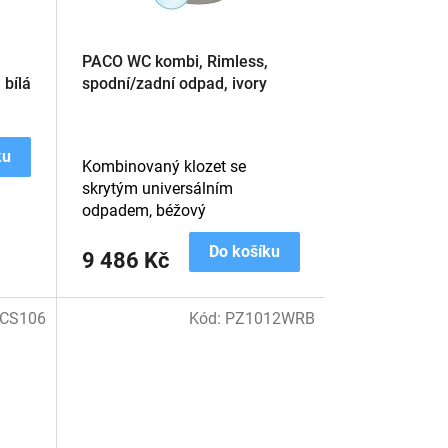
PACO WC kombi, Rimless,
 bílá
spodní/zadní odpad, ivory
ku
Kombinovaný klozet se
skrytým universálním
odpadem, béžový
Do košíku
9 486 Kč
CS106
Kód:
PZ1012WRB