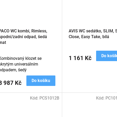
PACO WC kombi, Rimless,
AVIS WC sedátko, SLIM, S
spodní/zadní odpad, šedá
Close, Easy Take, bílá
mat
Do koší
1 161 Kč
Kombinovaný klozet se
skrytým universálním
odpadem, šedý
Do košíku
8 987 Kč
Kód:
PCS1012B
Kód:
PC10