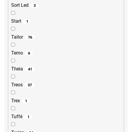
Sort Led
3
Start
1
Tailor
76
Terno
6
Theia
41
Treos
37
Trex
1
Tuffé
1