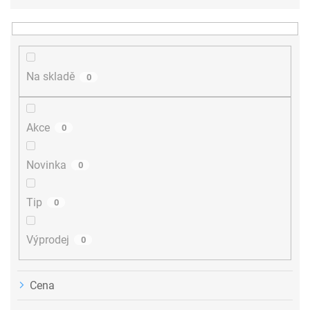
e
n
í
p
r
Na skladě
0
o
d
u
Akce
0
k
t
ů
Novinka
0
Tip
0
Výprodej
0
Cena