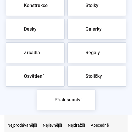
Konstrukce
Stolky
Desky
Galerky
Zrcadla
Regály
Osvětlení
Stoličky
Příslušenství
Ř
a
Nejprodávanější
Nejlevnější
Nejdražší
Abecedně
z