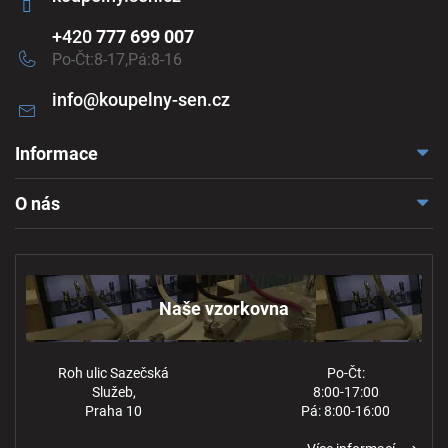
+420
777 699 007
Po-Čt:8-17,Pá:8-16
info
@
koupelny-sen.cz
Informace
Doprava a platba
O nás
Reklamace a odstoupení
Naše vzorkovna
Obchodní podmínky
Kontakt
Ochrana osobních údajů
Naše vzorkovna
Roh ulic Sazečská
Po-Čt:
Služeb,
8:00-17:00
Praha 10
Pá: 8:00-16:00