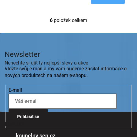
6
položek celkem
O
v
l
Z
á
á
d
p
a
Newsletter
a
c
t
Nenechte si ujít ty nejlepší slevy a akce
í
í
Vložte svůj e-mail a my vám budeme zasílat informace o
p
r
nových produktech na našem e-shopu.
v
k
E-mail
y
v
ý
p
i
Přihlásit se
s
Kontakt
u
koupelny.sen.cz