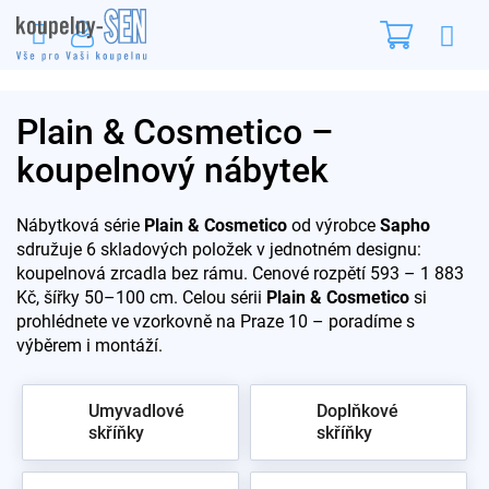
Přejít
Nákupn
na
obsah
košík
Plain & Cosmetico –
koupelnový nábytek
Nábytková série
Plain & Cosmetico
od výrobce
Sapho
sdružuje 6 skladových položek v jednotném designu:
koupelnová zrcadla bez rámu. Cenové rozpětí 593 – 1 883
Kč, šířky 50–100 cm. Celou sérii
Plain & Cosmetico
si
prohlédnete ve vzorkovně na Praze 10 – poradíme s
výběrem i montáží.
Umyvadlové
Doplňkové
skříňky
skříňky