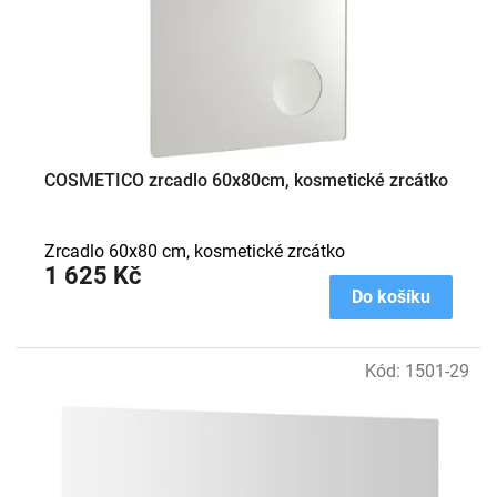
o
d
u
k
t
ů
COSMETICO zrcadlo 60x80cm, kosmetické zrcátko
Zrcadlo 60x80 cm, kosmetické zrcátko
1 625 Kč
Do košíku
Kód:
1501-29