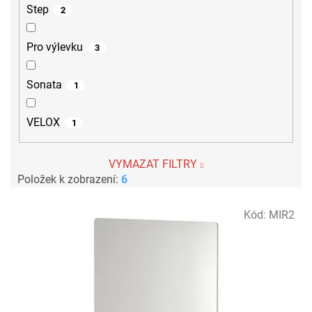
Step
2
Pro výlevku
3
Sonata
1
VELOX
1
VYMAZAT FILTRY
Položek k zobrazení:
6
V
Kód:
MIR2
ý
p
i
s
p
r