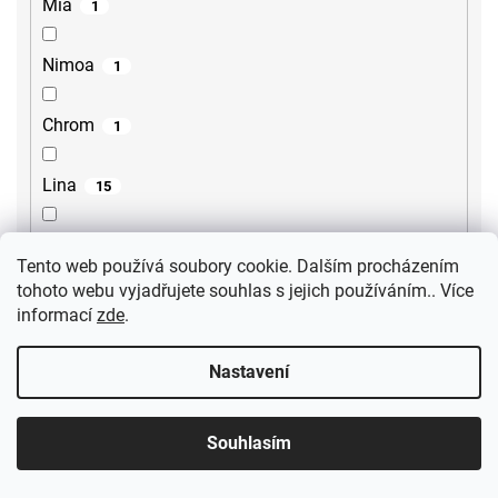
Mia
1
Nimoa
1
Chrom
1
Lina
15
Lore
2
Tento web používá soubory cookie. Dalším procházením
tohoto webu vyjadřujete souhlas s jejich používáním.. Více
Steno
2
informací
zde
.
Sili
2
Nastavení
Gourmet
1
Souhlasím
Ultima
3