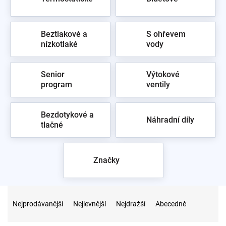
Beztlakové a
S ohřevem
nízkotlaké
vody
Senior
Výtokové
program
ventily
Bezdotykové a
Náhradní díly
tlačné
Značky
Ř
a
Nejprodávanější
Nejlevnější
Nejdražší
Abecedně
z
e