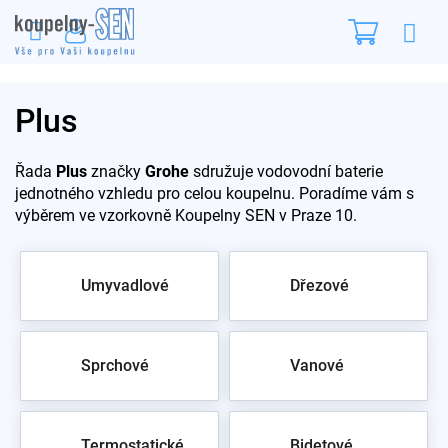
Přejít
Nákupn
na
obsah
košík
Plus
Řada
Plus
značky
Grohe
sdružuje vodovodní baterie
jednotného vzhledu pro celou koupelnu. Poradíme vám s
výběrem ve vzorkovně Koupelny SEN v Praze 10.
Umyvadlové
Dřezové
Sprchové
Vanové
Termostatické
Bidetové