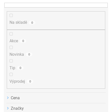
n
í
p
r
Na skladě
0
o
d
u
Akce
0
k
t
ů
Novinka
0
Tip
0
Výprodej
0
Cena
Značky