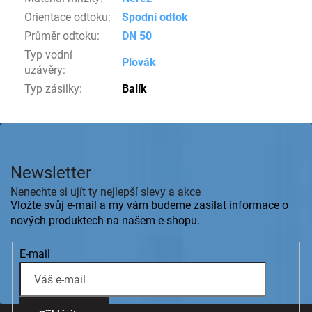
Orientace odtoku
:
Spodní odtok
Průměr odtoku
:
DN 50
Typ vodní
Plovák
uzávěry
:
Typ zásilky
:
Balík
Z
á
p
Newsletter
a
t
Nenechte si ujít ty nejlepší slevy a akce
í
Vložte svůj e-mail a my vám budeme zasílat informace o
nových produktech na našem e-shopu.
E-mail