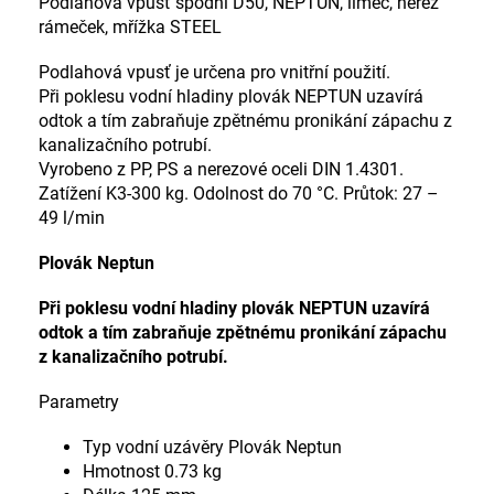
Podlahová vpusť spodní D50, NEPTUN, límec, nerez
rámeček, mřížka STEEL
Podlahová vpusť je určena pro vnitřní použití.
Při poklesu vodní hladiny plovák NEPTUN uzavírá
odtok a tím zabraňuje zpětnému pronikání zápachu z
kanalizačního potrubí.
Vyrobeno z PP, PS a nerezové oceli DIN 1.4301.
Zatížení K3-300 kg. Odolnost do 70 °C. Průtok: 27 –
49 l/min
Plovák Neptun
Při poklesu vodní hladiny plovák NEPTUN uzavírá
odtok a tím zabraňuje zpětnému pronikání zápachu
z kanalizačního potrubí.
Parametry
Typ vodní uzávěry Plovák Neptun
Hmotnost 0.73 kg