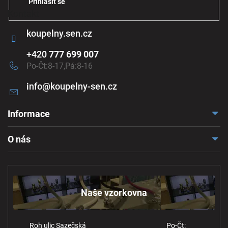
Přihlásit se
Kontakt
koupelny.sen.cz
+420
777 699 007
Po-Čt:8-17,Pá:8-16
info
@
koupelny-sen.cz
Informace
Doprava a platba
O nás
Reklamace a odstoupení
Naše vzorkovna
Obchodní podmínky
Kontakt
Ochrana osobních údajů
Naše vzorkovna
Roh ulic Sazečská
Po-Čt: