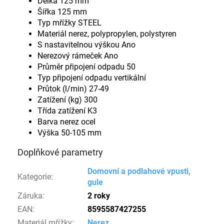
Délka 125 mm
Šířka 125 mm
Typ mřížky STEEL
Materiál nerez, polypropylen, polystyren
S nastavitelnou výškou Ano
Nerezový rámeček Ano
Průměr připojení odpadu 50
Typ připojení odpadu vertikální
Průtok (l/min) 27-49
Zatížení (kg) 300
Třída zatížení K3
Barva nerez ocel
Výška 50-105 mm
Doplňkové parametry
Domovní a podlahové vpusti,
Kategorie
:
gule
Záruka
:
2 roky
EAN
:
8595587427255
Materiál mřížky
:
Nerez