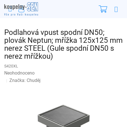
Přejít
Nákupn
na
obsah
košík
Podlahová vpust spodní DN50;
plovák Neptun; mřížka 125x125 mm
nerez STEEL (Gule spodní DN50 s
nerez mřížkou)
S420XL
Průměrné
Neohodnoceno
Podrobnosti hodnocení
hodnocení
Značka:
Chuděj
produktu
je
0,0
z
5
hvězdiček.