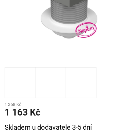
1 368 Kč
1 163 Kč
Měrná
Skladem u dodavatele 3-5 dní
cena: