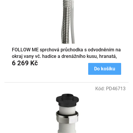
o
d
u
k
t
ů
FOLLOW ME sprchová průchodka s odvodněním na
okraj vany vč. hadice a drenážního kusu, hranatá,
6 269 Kč
černá mat
Do košíku
Kód:
PD46713