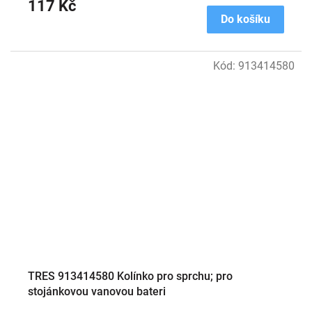
117 Kč
Do košíku
Kód:
913414580
TRES 913414580 Kolínko pro sprchu; pro
stojánkovou vanovou bateri