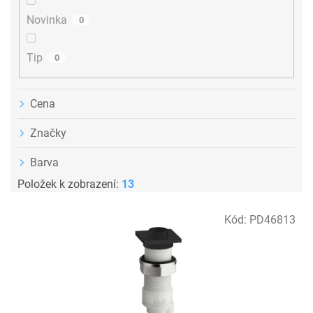
t
ů
Novinka
0
Tip
0
Cena
Značky
Barva
Položek k zobrazení:
13
V
Kód:
PD46813
ý
p
i
s
p
r