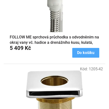
FOLLOW ME sprchová průchodka s odvodněním na
okraj vany vč. hadice a drenážního kusu, kulatá,
5 409 Kč
černá mat
Do košíku
Kód:
1205-42