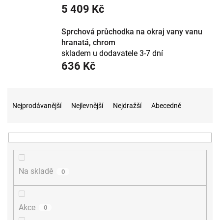
5 409 Kč
Sprchová průchodka na okraj vany vanu
hranatá, chrom
skladem u dodavatele 3-7 dní
636 Kč
Ř
a
Nejprodávanější
Nejlevnější
Nejdražší
Abecedně
z
e
n
í
p
r
Na skladě
0
o
d
u
Akce
0
k