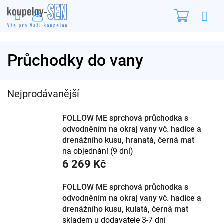
Přejít
Nákupn
na
obsah
košík
Průchodky do vany
Nejprodávanější
FOLLOW ME sprchová průchodka s
odvodněním na okraj vany vč. hadice a
drenážního kusu, hranatá, černá mat
na objednání (9 dní)
6 269 Kč
FOLLOW ME sprchová průchodka s
odvodněním na okraj vany vč. hadice a
drenážního kusu, kulatá, černá mat
skladem u dodavatele 3-7 dní