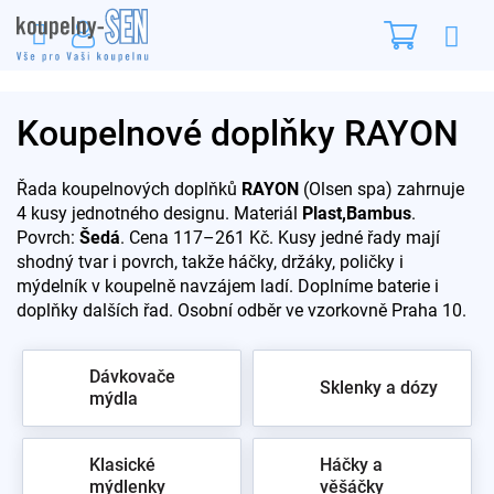
Přejít
Nákupn
na
obsah
košík
Koupelnové doplňky RAYON
Řada koupelnových doplňků
RAYON
(Olsen spa) zahrnuje
4 kusy jednotného designu. Materiál
Plast,Bambus
.
Povrch:
Šedá
. Cena 117–261 Kč. Kusy jedné řady mají
shodný tvar i povrch, takže háčky, držáky, poličky i
mýdelník v koupelně navzájem ladí. Doplníme baterie i
doplňky dalších řad. Osobní odběr ve vzorkovně Praha 10.
Dávkovače
Sklenky a dózy
mýdla
Klasické
Háčky a
mýdlenky
věšáčky