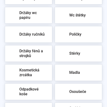
Držáky wc
Wc štětky
papíru
Držáky ručníků
Poličky
Držáky fénů a
Stěrky
strojků
Kosmetická
Madla
zrcátka
Odpadkové
Osoušeče
koše