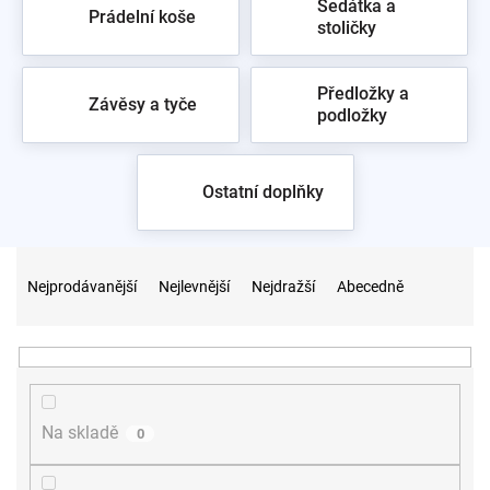
Sedátka a
Prádelní koše
stoličky
Předložky a
Závěsy a tyče
podložky
Ostatní doplňky
Ř
a
Nejprodávanější
Nejlevnější
Nejdražší
Abecedně
z
e
n
í
p
r
Na skladě
0
o
d