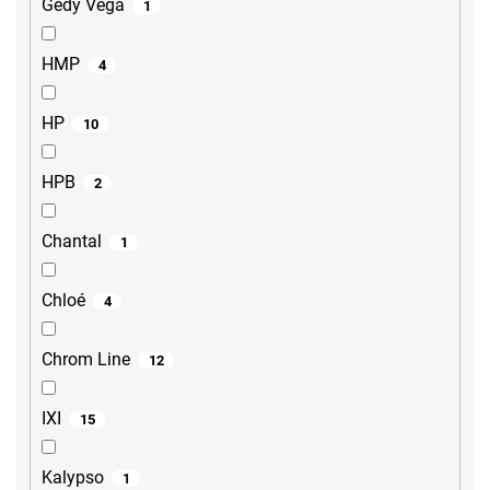
Gedy Vega
1
HMP
4
HP
10
HPB
2
Chantal
1
Chloé
4
Chrom Line
12
IXI
15
Kalypso
1