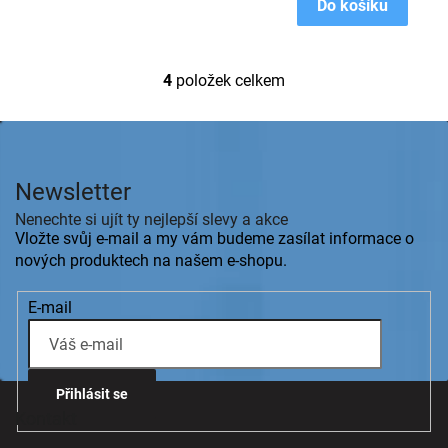
Do košíku
4
položek celkem
O
v
l
Z
á
á
d
p
a
Newsletter
a
c
t
Nenechte si ujít ty nejlepší slevy a akce
í
í
Vložte svůj e-mail a my vám budeme zasílat informace o
p
r
nových produktech na našem e-shopu.
v
k
E-mail
y
v
ý
p
i
Přihlásit se
s
Kontakt
u