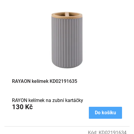
p
i
s
p
r
o
d
u
k
t
ů
RAYAON kelímek KD02191635
RAYON kelímek na zubní kartáčky
130 Kč
Do košíku
Kód:
KD02191634