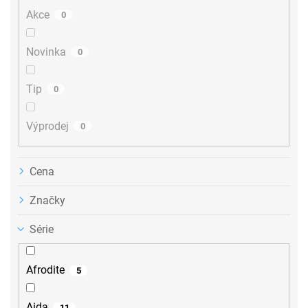
u
Akce
0
k
t
ů
Novinka
0
Tip
0
Výprodej
0
Cena
Značky
Série
Afrodite
5
Aida
11