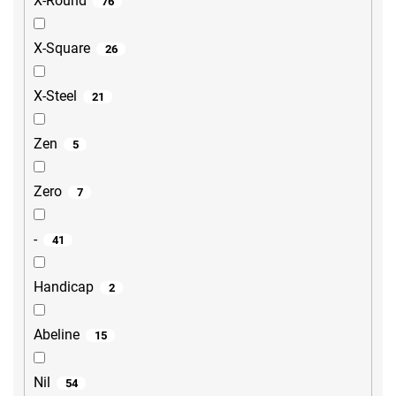
X-Round
76
X-Square
26
X-Steel
21
Zen
5
Zero
7
-
41
Handicap
2
Abeline
15
Nil
54