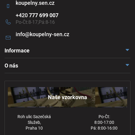
koupelny.sen.cz
+420
777 699 007
Po-Čt:8-17,Pá:8-16
info
@
koupelny-sen.cz
Informace
Doprava a platba
O nás
Reklamace a odstoupení
Naše vzorkovna
Obchodní podmínky
Kontakt
Ochrana osobních údajů
Naše vzorkovna
Roh ulic Sazečská
Po-Čt:
Služeb,
8:00-17:00
Praha 10
Pá: 8:00-16:00