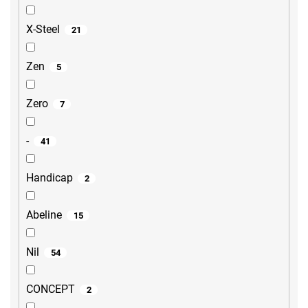
X-Steel
21
Zen
5
Zero
7
-
41
Handicap
2
Abeline
15
Nil
54
CONCEPT
2