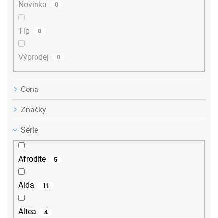
ů
Novinka
0
Tip
0
Výprodej
0
Cena
Značky
Série
Afrodite
5
Aida
11
Altea
4