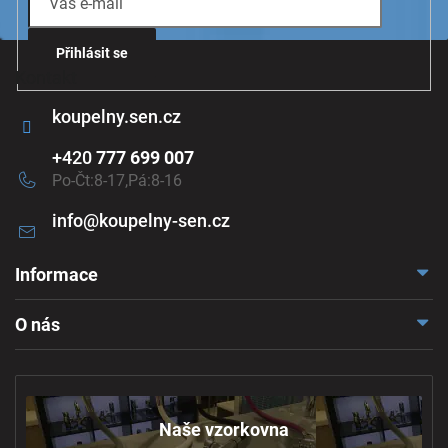
Přihlásit se
Kontakt
koupelny.sen.cz
+420
777 699 007
Po-Čt:8-17,Pá:8-16
info
@
koupelny-sen.cz
Informace
Doprava a platba
O nás
Reklamace a odstoupení
Naše vzorkovna
Obchodní podmínky
Kontakt
Ochrana osobních údajů
Naše vzorkovna