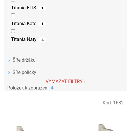
Titania ELIS
1
Titania Kate
1
Titania Naty
4
Šíře držáku
Šíře poličky
VYMAZAT FILTRY
Položek k zobrazení:
4
V
Kód:
1682
ý
p
i
s