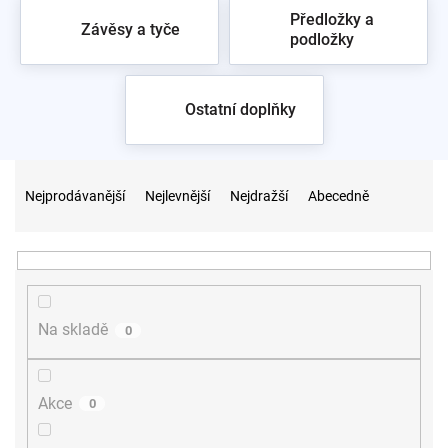
Předložky a
Závěsy a tyče
podložky
Ostatní doplňky
Ř
a
Nejprodávanější
Nejlevnější
Nejdražší
Abecedně
z
e
n
í
p
r
Na skladě
0
o
d
u
Akce
0
k
t