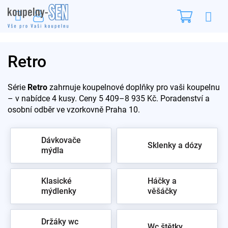
Přejít
Nákupn
na
obsah
košík
Retro
Série
Retro
zahrnuje koupelnové doplňky pro vaši koupelnu
– v nabídce 4 kusy. Ceny 5 409–8 935 Kč. Poradenství a
osobní odběr ve vzorkovně Praha 10.
Dávkovače
Sklenky a dózy
mýdla
Klasické
Háčky a
mýdlenky
věšáčky
Držáky wc
Wc štětky