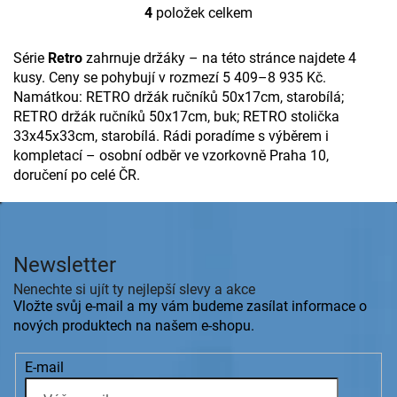
4
položek celkem
O
v
l
Série
Retro
zahrnuje držáky – na této stránce najdete 4
á
kusy. Ceny se pohybují v rozmezí 5 409–8 935 Kč.
d
Namátkou: RETRO držák ručníků 50x17cm, starobílá;
a
RETRO držák ručníků 50x17cm, buk; RETRO stolička
c
33x45x33cm, starobílá. Rádi poradíme s výběrem i
í
p
kompletací – osobní odběr ve vzorkovně Praha 10,
r
doručení po celé ČR.
v
k
Z
y
á
v
p
ý
Newsletter
a
p
t
i
Nenechte si ujít ty nejlepší slevy a akce
s
í
Vložte svůj e-mail a my vám budeme zasílat informace o
u
nových produktech na našem e-shopu.
E-mail