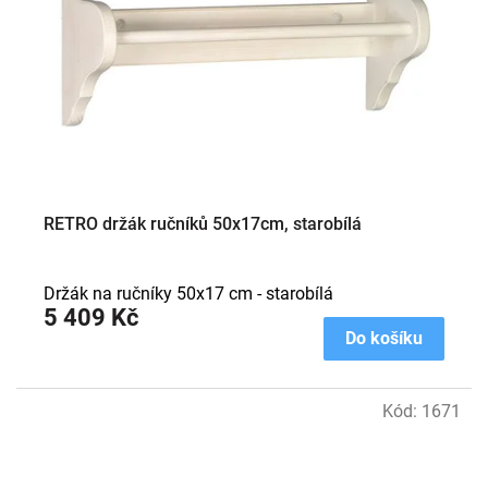
p
r
o
d
u
k
t
ů
RETRO držák ručníků 50x17cm, starobílá
Držák na ručníky 50x17 cm - starobílá
5 409 Kč
Do košíku
Kód:
1671