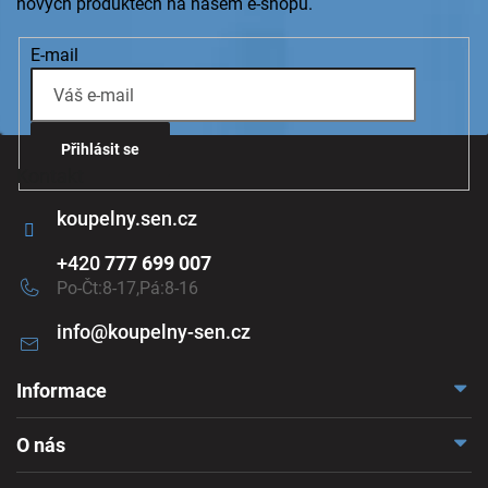
nových produktech na našem e-shopu.
E-mail
Přihlásit se
Kontakt
koupelny.sen.cz
+420
777 699 007
Po-Čt:8-17,Pá:8-16
info
@
koupelny-sen.cz
Informace
Doprava a platba
O nás
Reklamace a odstoupení
Naše vzorkovna