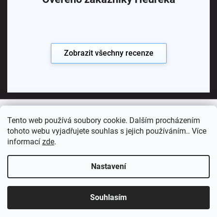
Zobrazit všechny recenze
Tento web používá soubory cookie. Dalším procházením
Copyright 2026
Koupelny SEN
. Všechna práva vyhrazena.
tohoto webu vyjadřujete souhlas s jejich používáním.. Více
informací
zde
.
Vytvořil Shoptet Premium
Nastavení
Souhlasím
Sledujte nás: