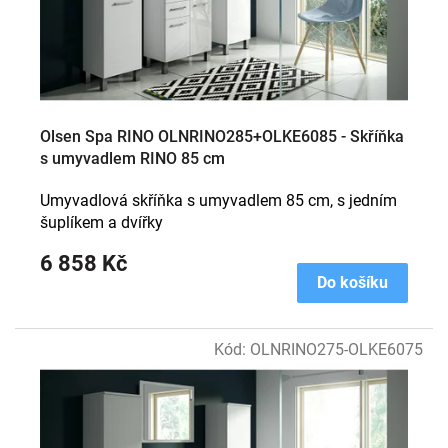
Olsen Spa RINO OLNRINO285+OLKE6085 - Skříňka
s umyvadlem RINO 85 cm
Umyvadlová skříňka s umyvadlem 85 cm, s jedním
šuplíkem a dvířky
6 858 Kč
Do košíku
Kód:
OLNRINO275-OLKE6075