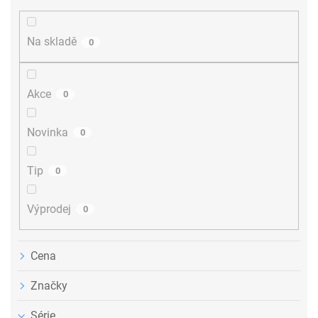
í
p
r
Na skladě
0
o
d
u
Akce
0
k
t
ů
Novinka
0
Tip
0
Výprodej
0
Cena
Značky
Série