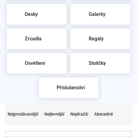
Desky
Galerky
Zrcadla
Regály
Osvětlení
Stoličky
Příslušenství
Ř
a
Nejprodávanější
Nejlevnější
Nejdražší
Abecedně
z
e
n