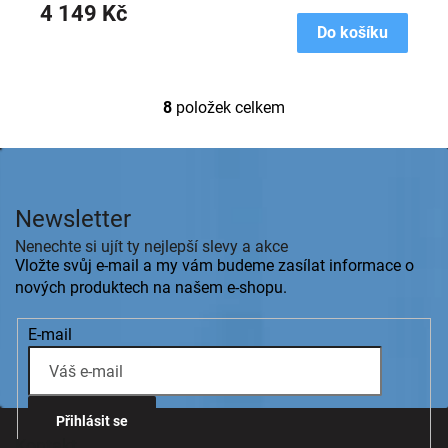
4 149 Kč
Do košíku
8
položek celkem
O
v
l
Z
á
á
d
p
a
Newsletter
a
c
t
Nenechte si ujít ty nejlepší slevy a akce
í
í
Vložte svůj e-mail a my vám budeme zasílat informace o
p
r
nových produktech na našem e-shopu.
v
k
E-mail
y
v
ý
p
i
Přihlásit se
s
Kontakt