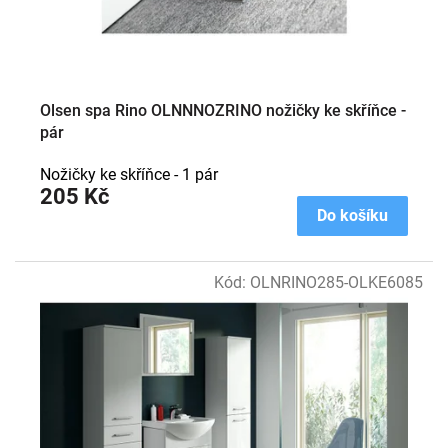
k
t
ů
Olsen spa Rino OLNNNOZRINO nožičky ke skříňce -
pár
Nožičky ke skříňce - 1 pár
205 Kč
Do košíku
Kód:
OLNRINO285-OLKE6085