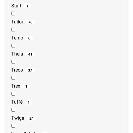
Start
1
Tailor
76
Terno
6
Theia
41
Treos
37
Trex
1
Tuffé
1
Twiga
24