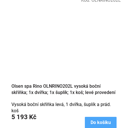
Kód:
OLNRINO202L
Olsen spa Rino OLNRINO202L vysoká boční
skříňka; 1x dvířka; 1x šuplík; 1x koš; levé provedení
Vysoká boční skříňka levá, 1 dvířka, šuplík a prád.
koš
5 193 Kč
Do košíku