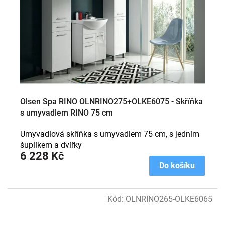
Olsen Spa RINO OLNRINO275+OLKE6075 - Skříňka
s umyvadlem RINO 75 cm
Umyvadlová skříňka s umyvadlem 75 cm, s jedním
šuplíkem a dvířky
6 228 Kč
Do košíku
Kód:
OLNRINO265-OLKE6065