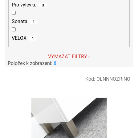
Pro výlevku
3
Sonata
1
VELOX
1
VYMAZAT FILTRY
Položek k zobrazení:
8
V
Kód:
OLNNNOZRINO
ý
p
i
s
p
r
o
d
u