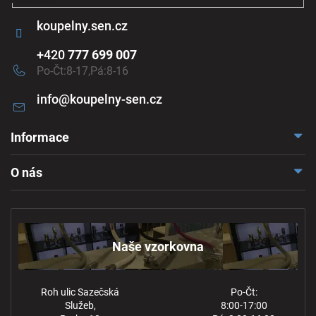
u
koupelny.sen.cz
+420
777 699 007
Po-Čt:8-17,Pá:8-16
info
@
koupelny-sen.cz
Informace
Doprava a platba
O nás
Reklamace a odstoupení
Naše vzorkovna
Obchodní podmínky
Kontakt
Ochrana osobních údajů
Naše vzorkovna
Roh ulic Sazečská
Po-Čt:
Služeb,
8:00-17:00