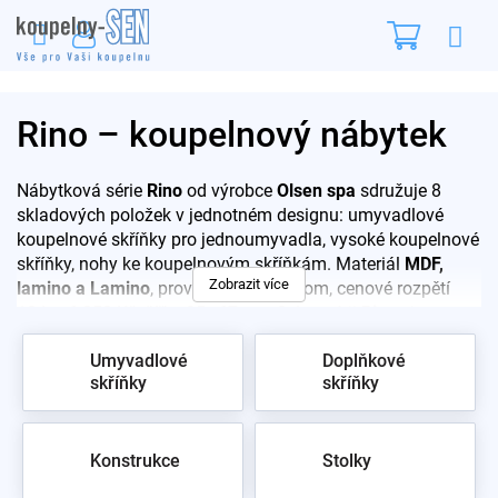
Přejít
Nákupn
na
obsah
košík
Rino – koupelnový nábytek
Nábytková série
Rino
od výrobce
Olsen spa
sdružuje 8
skladových položek v jednotném designu: umyvadlové
koupelnové skříňky pro jednoumyvadla, vysoké koupelnové
skříňky, nohy ke koupelnovým skříňkám. Materiál
MDF,
Zobrazit více
lamino a Lamino
, provedení Bílá, Chrom, cenové rozpětí
184 – 6 858 Kč, šířky 35–67 cm. Celou sérii
Rino
si
prohlédnete ve vzorkovně na Praze 10 – poradíme s
Umyvadlové
Doplňkové
výběrem i montáží.
skříňky
skříňky
Konstrukce
Stolky