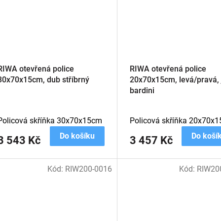
RIWA otevřená police
RIWA otevřená police
30x70x15cm, dub stříbrný
20x70x15cm, levá/pravá, 
bardini
Policová skříňka 30x70x15cm
Policová skříňka 20x70x1
Do košíku
Do koší
3 543 Kč
3 457 Kč
Kód:
RIW200-0016
Kód:
RIW20