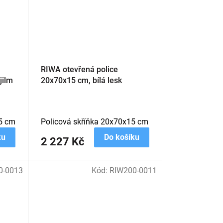
RIWA otevřená police
jilm
20x70x15 cm, bílá lesk
5 cm
Policová skříňka 20x70x15 cm
ku
Do košíku
2 227 Kč
0-0013
Kód:
RIW200-0011