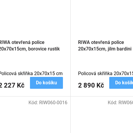
RIWA otevřená police
RIWA otevřená police
20x70x15cm, borovice rustik
20x70x15cm, jilm bardini
Policová skříňka 20x70x15 cm
Policová skříňka 20x70x1
Do košíku
Do koší
2 227 Kč
2 890 Kč
Kód:
RIW060-0016
Kód:
RIW06