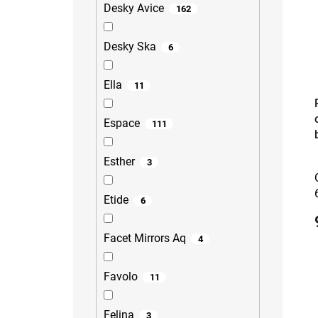
Desky Avice
162
Desky Ska
6
Ella
11
Espace
111
Esther
3
Etide
6
Facet Mirrors Aq
4
Favolo
11
Felina
3