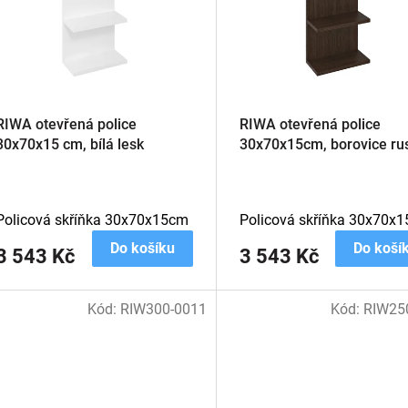
RIWA otevřená police
RIWA otevřená police
30x70x15 cm, bílá lesk
30x70x15cm, borovice rus
Policová skříňka 30x70x15cm
Policová skříňka 30x70x
Do košíku
Do koší
3 543 Kč
3 543 Kč
Kód:
RIW300-0011
Kód:
RIW25