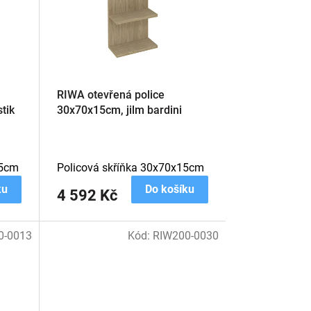
RIWA otevřená police
tik
30x70x15cm, jilm bardini
15cm
Policová skříňka 30x70x15cm
ku
Do košíku
4 592 Kč
0-0013
Kód:
RIW200-0030