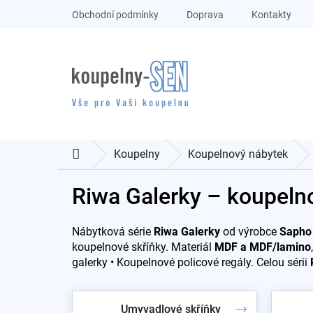
Přejít
Obchodní podmínky
Doprava
Kontakty
na
obsah
Koupelny
Koupelnový nábytek
Domů
Riwa Galerky – koupeln
Nábytková série
Riwa Galerky
od výrobce
Sapho
koupelnové skříňky. Materiál
MDF a MDF/lamino
galerky • Koupelnové policové regály. Celou sérii
Umyvadlové skříňky