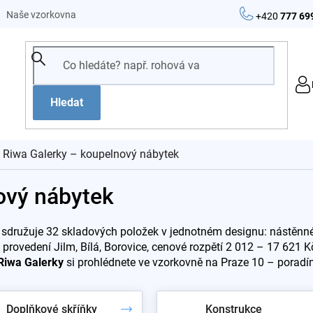
Naše vzorkovna
+420
777 69
Hledat
Riwa Galerky – koupelnový nábytek
ový nábytek
sdružuje 32 skladových položek v jednotném designu: nástěnné g
, provedení Jilm, Bílá, Borovice, cenové rozpětí 2 012 – 17 621 
Riwa Galerky
si prohlédnete ve vzorkovně na Praze 10 – poradí
Doplňkové skříňky
Konstrukce