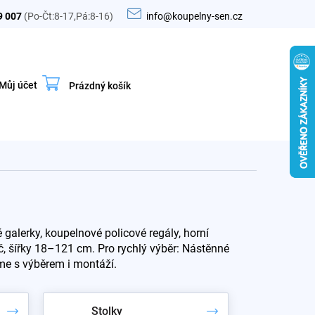
9 007
(Po-Čt:8-17,Pá:8-16)
info@koupelny-sen.cz
Můj účet
Prázdný košík
Nákupní
košík
alerky, koupelnové policové regály, horní
Kč, šířky 18–121 cm. Pro rychlý výběr: Nástěnné
me s výběrem i montáží.
Stolky