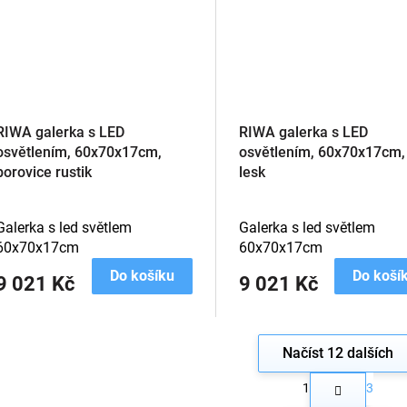
RIWA galerka s LED
RIWA galerka s LED
osvětlením, 60x70x17cm,
osvětlením, 60x70x17cm, 
borovice rustik
lesk
Galerka s led světlem
Galerka s led světlem
60x70x17cm
60x70x17cm
Do košíku
Do koší
9 021 Kč
9 021 Kč
Načíst 12 dalších
S
1
3
t
O