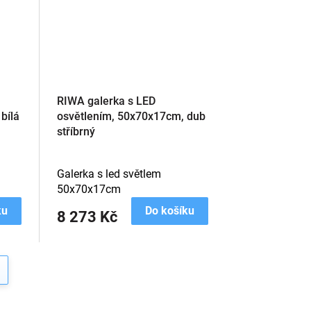
RIWA galerka s LED
bílá
osvětlením, 50x70x17cm, dub
stříbrný
Galerka s led světlem
50x70x17cm
ku
Do košíku
8 273 Kč