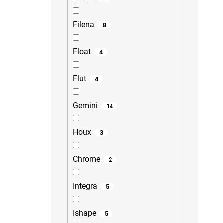
Filena
8
Float
4
Flut
4
Gemini
14
Houx
3
Chrome
2
Integra
5
Ishape
5