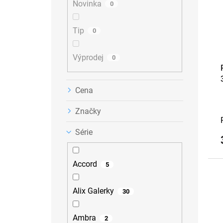
a
u
Novinka
r
0
n
k
o
e
t
d
Tip
0
l
ů
u
k
Výprodej
t
0
ů
Cena
Značky
Série
Accord
5
Alix Galerky
30
Ambra
2