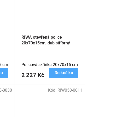
RIWA otevřená police
20x70x15cm, dub stříbrný
5 cm
Policová skříňka 20x70x15 cm
ku
Do košíku
2 227 Kč
0-0030
Kód:
RIW050-0011