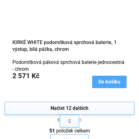
KIRKÉ WHITE podomítková sprchová baterie, 1
výstup, bílá páčka, chrom
Podomítková páková sprchová baterie jednocestná
- chrom
2 571 Kč
Do košíku
Načíst 12 dalších
S
1
5
t
O
r
51
položek celkem
v
á
n
l