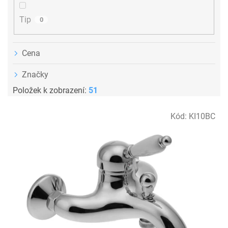
Tip
0
Cena
Značky
Položek k zobrazení:
51
V
Kód:
KI10BC
ý
p
i
s
p
r
o
d
u
k