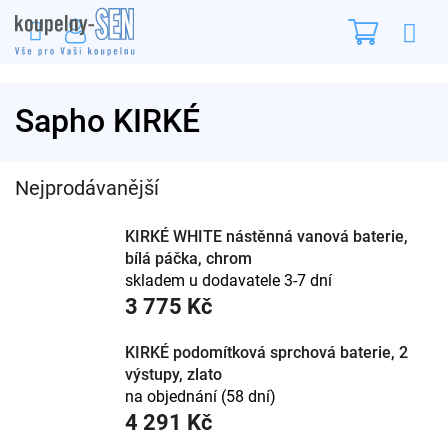
Přejít
Nákupn
na
obsah
košík
Sapho KIRKÉ
Nejprodávanější
KIRKÉ WHITE nástěnná vanová baterie,
bílá páčka, chrom
skladem u dodavatele 3-7 dní
3 775 Kč
KIRKÉ podomítková sprchová baterie, 2
výstupy, zlato
na objednání (58 dní)
4 291 Kč