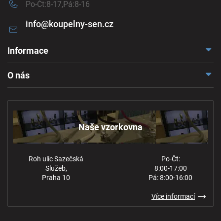
Po-Čt:8-17,Pá:8-16
info
@
koupelny-sen.cz
Informace
Doprava a platba
O nás
Reklamace a odstoupení
Naše vzorkovna
Obchodní podmínky
Kontakt
Ochrana osobních údajů
Naše vzorkovna
Roh ulic Sazečská
Po-Čt:
Služeb,
8:00-17:00
Praha 10
Pá: 8:00-16:00
Více informací