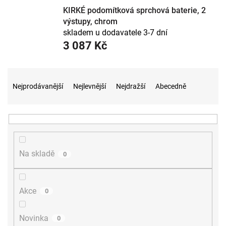
KIRKÉ podomítková sprchová baterie, 2
výstupy, chrom
skladem u dodavatele 3-7 dní
3 087 Kč
Ř
a
Nejprodávanější
Nejlevnější
Nejdražší
Abecedně
z
e
n
í
p
r
Na skladě
0
o
d
u
Akce
0
k
t
ů
Novinka
0