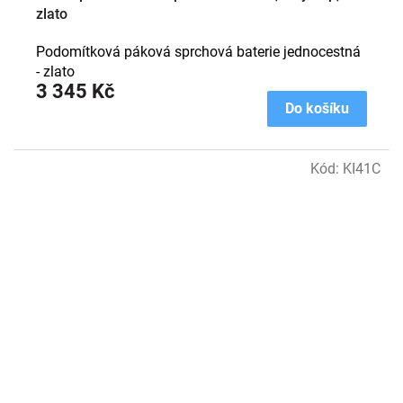
zlato
Podomítková páková sprchová baterie jednocestná
- zlato
3 345 Kč
Do košíku
Kód:
KI41C