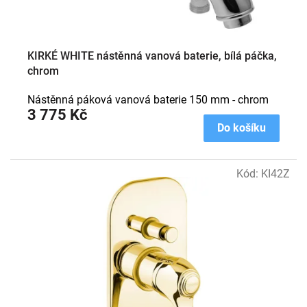
t
ů
KIRKÉ WHITE nástěnná vanová baterie, bílá páčka,
chrom
Nástěnná páková vanová baterie 150 mm - chrom
3 775 Kč
Do košíku
Kód:
KI42Z