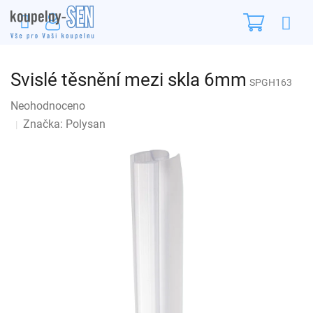
Přejít
Nákupn
na
obsah
košík
Svislé těsnění mezi skla 6mm
SPGH163
Průměrné
Neohodnoceno
Podrobnosti hodnocení
hodnocení
Značka:
Polysan
produktu
je
0,0
z
5
hvězdiček.