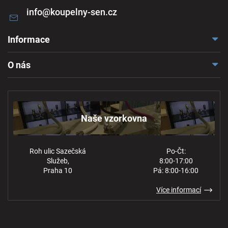
info
@
koupelny-sen.cz
Informace
Doprava a platba
O nás
Reklamace a odstoupení
Naše vzorkovna
Obchodní podmínky
Kontakt
Ochrana osobních údajů
Naše vzorkovna
Roh ulic Sazečská
Po-Čt:
Služeb,
8:00-17:00
Praha 10
Pá: 8:00-16:00
Více informací