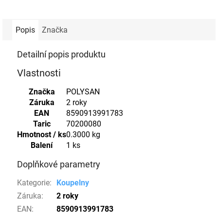
Popis
Značka
Detailní popis produktu
Vlastnosti
Značka
POLYSAN
Záruka
2 roky
EAN
8590913991783
Taric
70200080
Hmotnost / ks
0.3000 kg
Balení
1 ks
Doplňkové parametry
Kategorie
:
Koupelny
Záruka
:
2 roky
EAN
:
8590913991783