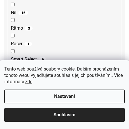
Nil
16
Ritmo
3
Racer
1
Smart Select
6
Tento web používá soubory cookie. Dalším procházením
Treneca
tohoto webu vyjadřujete souhlas s jejich používáním.. Více
1
informací
zde
.
Metalia 54
3
Nastavení
Tursi
10
Souhlasím
Cubemix
6