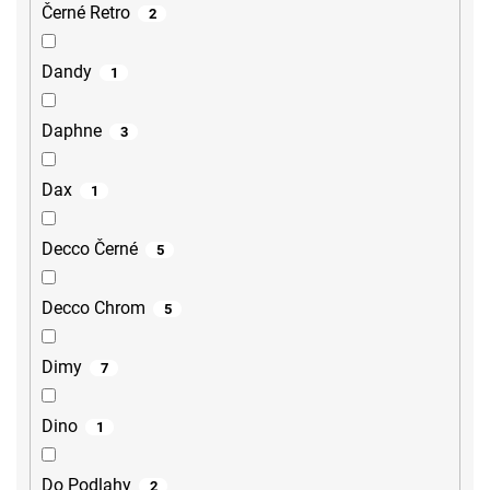
Černé Retro
2
Dandy
1
Daphne
3
Dax
1
Decco Černé
5
Decco Chrom
5
Dimy
7
Dino
1
Do Podlahy
2