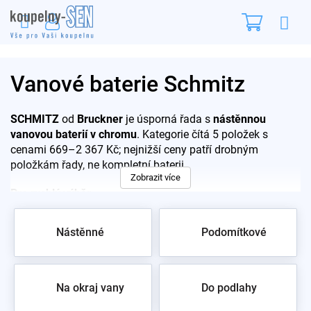
Přejít
Nákupn
na
obsah
košík
Vanové baterie Schmitz
SCHMITZ
od
Bruckner
je úsporná řada s
nástěnnou
vanovou baterií v chromu
. Kategorie čítá 5 položek s
cenami 669–2 367 Kč; nejnižší ceny patří drobným
položkám řady, ne kompletní baterii.
Zobrazit více
Pro rychlý výběr:
SCHMITZ nástěnná vanová baterie, chrom – hlavní
Nástěnné
Podomítkové
model řady
Rozpětí 669–2 367 Kč – nejnižší cenová hladina v
kategorii
Chromovaný povrch – běžná údržba bez speciální
Na okraj vany
Do podlahy
chemie