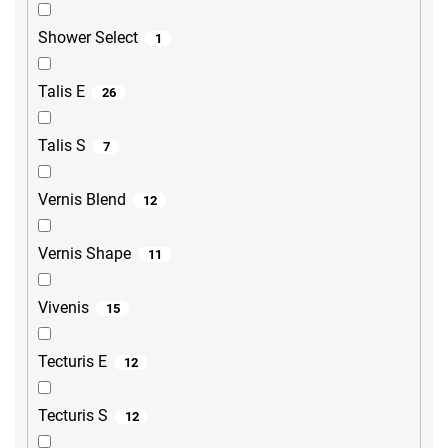
Shower Select
1
Talis E
26
Talis S
7
Vernis Blend
12
Vernis Shape
11
Vivenis
15
Tecturis E
12
Tecturis S
12