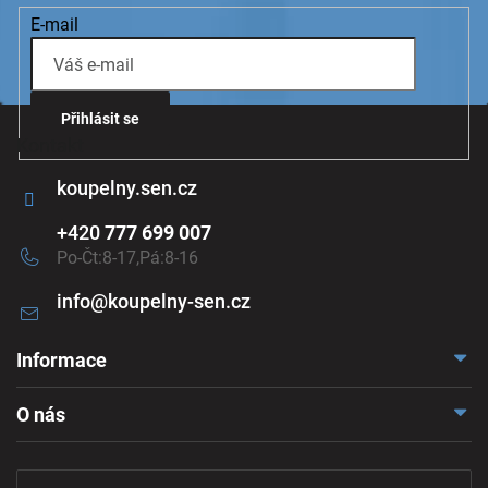
E-mail
Přihlásit se
Kontakt
koupelny.sen.cz
+420
777 699 007
Po-Čt:8-17,Pá:8-16
info
@
koupelny-sen.cz
Informace
Doprava a platba
O nás
Reklamace a odstoupení
Naše vzorkovna
Obchodní podmínky
Kontakt