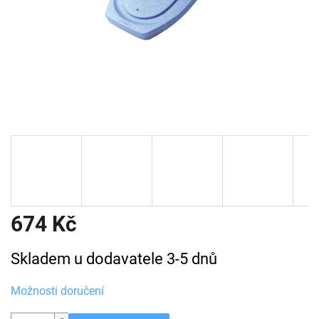
674 Kč
Měrná
Skladem u dodavatele 3-5 dnů
cena:
Možnosti doručení