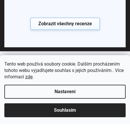
Zobrazit všechny recenze
Tento web používá soubory cookie. Dalším procházením
Copyright 2026
Koupelny SEN
. Všechna práva vyhrazena.
tohoto webu vyjadřujete souhlas s jejich používáním.. Více
informací
zde
.
Vytvořil Shoptet Premium
Nastavení
Souhlasím
Sledujte nás: