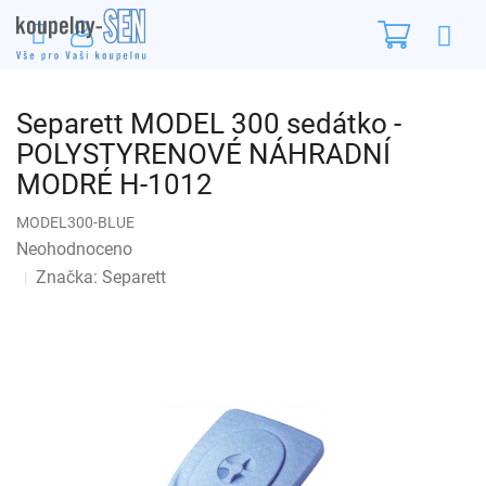
Přejít
Nákupn
na
obsah
košík
Separett MODEL 300 sedátko -
POLYSTYRENOVÉ NÁHRADNÍ
MODRÉ H-1012
MODEL300-BLUE
Průměrné
Neohodnoceno
Podrobnosti hodnocení
hodnocení
Značka:
Separett
produktu
je
0,0
z
5
hvězdiček.