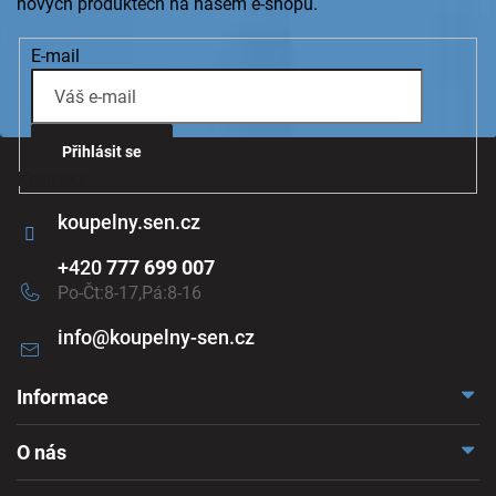
nových produktech na našem e-shopu.
E-mail
Přihlásit se
Kontakt
koupelny.sen.cz
+420
777 699 007
Po-Čt:8-17,Pá:8-16
info
@
koupelny-sen.cz
Informace
Doprava a platba
O nás
Reklamace a odstoupení
Naše vzorkovna