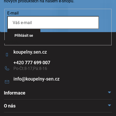
nových produktech na našem e-shopu.
E-mail
Přihlásit se
Kontakt
koupelny.sen.cz
+420
777 699 007
Po-Čt:8-17,Pá:8-16
info
@
koupelny-sen.cz
Informace
Doprava a platba
O nás
Reklamace a odstoupení
Naše vzorkovna