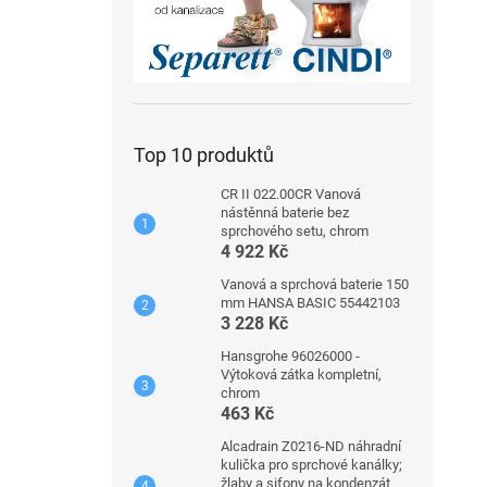
Top 10 produktů
CR II 022.00CR Vanová
nástěnná baterie bez
sprchového setu, chrom
4 922 Kč
Vanová a sprchová baterie 150
mm HANSA BASIC 55442103
3 228 Kč
Hansgrohe 96026000 -
Výtoková zátka kompletní,
chrom
463 Kč
Alcadrain Z0216-ND náhradní
kulička pro sprchové kanálky;
žlaby a sifony na kondenzát