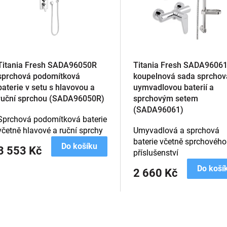
Titania Fresh SADA96050R
Titania Fresh SADA9606
sprchová podomítková
koupelnová sada sprchov
baterie v setu s hlavovou a
uymvadlovou baterií a
ruční sprchou (SADA96050R)
sprchovým setem
(SADA96061)
Sprchová podomítková baterie
včetně hlavové a ruční sprchy
Umyvadlová a sprchová
baterie včetně sprchového
Do košíku
3 553 Kč
příslušenství
Do koší
2 660 Kč
O
v
l