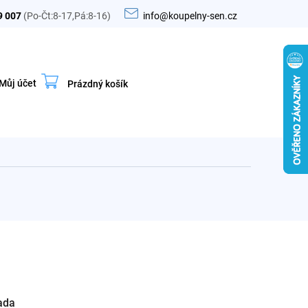
9 007
(Po-Čt:8-17,Pá:8-16)
info@koupelny-sen.cz
Můj účet
Prázdný košík
Nákupní
košík
ada