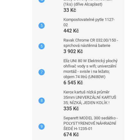
(1ks) (dříve Alcaplast)
33 Kč
Kompostovatelné pytle 1127-
02
442 Kč
Ravak Chrome CR 032.00/150 -
sprchová nástěnná baterie
3 902 Kč
Elíz UNI 80 W Elektrický plochý
ohřívač vody s wifi; univerzální
montáž - svisle i na ležato;
objem 74 litrů (UNI80W)
6 545 Kč
Kerox kartuš nízká průměr
35mm UNIVERZÁLNÍ KARTUŠ
35; NÍZKÁ; JEDEN KOLÍK !
335 Kč
Separett MODEL 300 sedátko -
POLYSTYRENOVÉ NÁHRADNÍ
ŠEDÉ H-1235-01
674 Kč