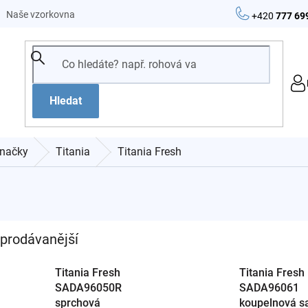
Naše vzorkovna
+420
777 69
Hledat
načky
Titania
Titania Fresh
prodávanější
Titania Fresh
Titania Fresh
SADA96050R
SADA96061
sprchová
koupelnová s