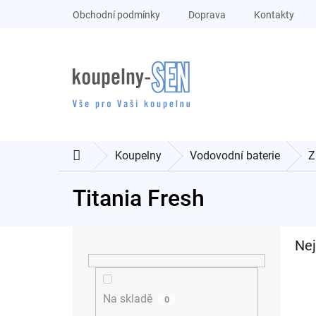
Přejít
Obchodní podmínky
Doprava
Kontakty
na
obsah
Koupelny
Vodovodní baterie
Z
Domů
Titania Fresh
P
Nej
o
s
t
r
Na skladě
0
a