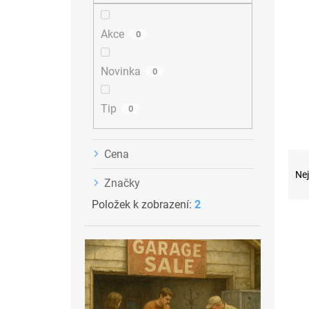
n
n
Akce
0
í
p
a
Novinka
0
n
e
Tip
0
l
Cena
Ř
a
Nej
Značky
z
e
Položek k zobrazení:
2
n
V
í
ý
p
p
r
i
o
s
d
p
u