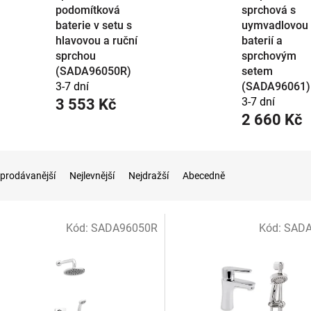
podomítková
sprchová s
baterie v setu s
uymvadlovou
hlavovou a ruční
baterií a
sprchou
sprchovým
(SADA96050R)
setem
3-7 dní
(SADA96061)
3-7 dní
3 553 Kč
2 660 Kč
prodávanější
Nejlevnější
Nejdražší
Abecedně
Kód:
SADA96050R
Kód:
SADA