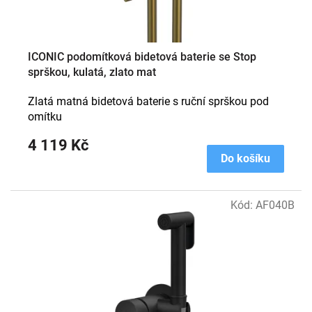
t
ů
ICONIC podomítková bidetová baterie se Stop
sprškou, kulatá, zlato mat
Zlatá matná bidetová baterie s ruční sprškou pod
omítku
4 119 Kč
Do košíku
Kód:
AF040B