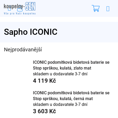
Přejít
Nákupn
na
obsah
košík
Sapho ICONIC
Nejprodávanější
ICONIC podomítková bidetová baterie se
Stop sprškou, kulatá, zlato mat
skladem u dodavatele 3-7 dní
4 119 Kč
ICONIC podomítková bidetová baterie se
Stop sprškou, kulatá, černá mat
skladem u dodavatele 3-7 dní
3 603 Kč