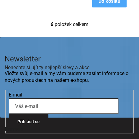
Do košíku
6
položek celkem
O
v
l
Z
á
á
d
p
a
Newsletter
a
c
t
Nenechte si ujít ty nejlepší slevy a akce
í
í
Vložte svůj e-mail a my vám budeme zasílat informace o
p
r
nových produktech na našem e-shopu.
v
k
E-mail
y
v
ý
p
i
Přihlásit se
s
Kontakt
u