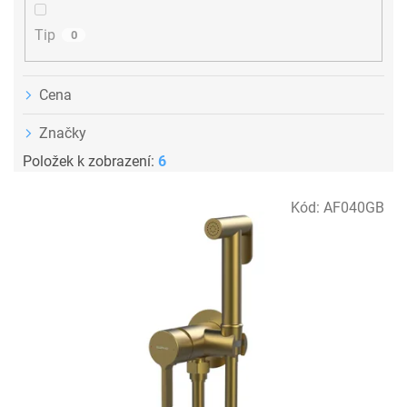
Tip
0
Cena
Značky
Položek k zobrazení:
6
V
Kód:
AF040GB
ý
p
i
s
p
r
o
d
u
k