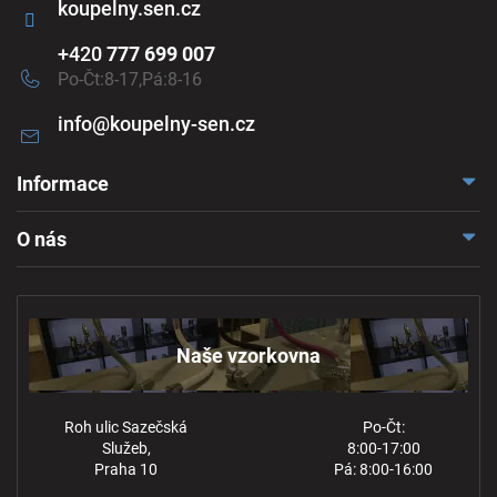
koupelny.sen.cz
+420
777 699 007
Po-Čt:8-17,Pá:8-16
info
@
koupelny-sen.cz
Informace
Doprava a platba
O nás
Reklamace a odstoupení
Naše vzorkovna
Obchodní podmínky
Kontakt
Ochrana osobních údajů
Naše vzorkovna
Roh ulic Sazečská
Po-Čt:
Služeb,
8:00-17:00
Praha 10
Pá: 8:00-16:00