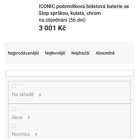
ICONIC podomítková bidetová baterie se
Stop sprškou, kulatá, chrom
na objednání (56 dní)
3 001 Kč
Ř
a
Nejprodávanější
Nejlevnější
Nejdražší
Abecedně
z
e
n
í
p
r
Na skladě
0
o
d
u
Akce
0
k
t
ů
Novinka
0