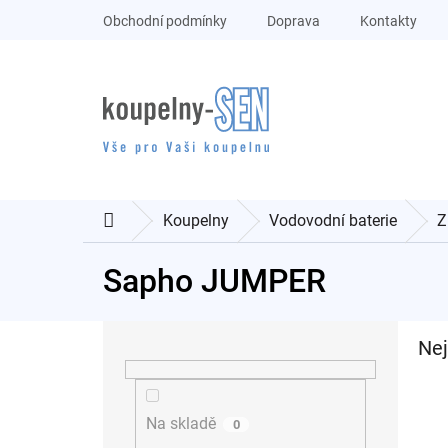
Přejít
Obchodní podmínky
Doprava
Kontakty
na
obsah
Koupelny
Vodovodní baterie
Z
Domů
Sapho JUMPER
P
Nej
o
s
t
r
Na skladě
0
a