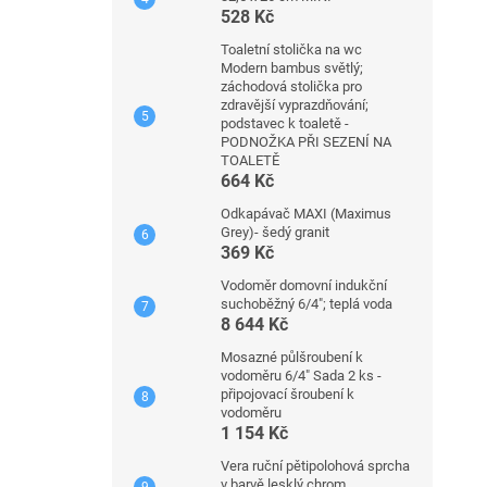
528 Kč
Toaletní stolička na wc
Modern bambus světlý;
záchodová stolička pro
zdravější vyprazdňování;
podstavec k toaletě -
PODNOŽKA PŘI SEZENÍ NA
TOALETĚ
664 Kč
Odkapávač MAXI (Maximus
Grey)- šedý granit
369 Kč
Vodoměr domovní indukční
suchoběžný 6/4"; teplá voda
8 644 Kč
Mosazné půlšroubení k
vodoměru 6/4" Sada 2 ks -
připojovací šroubení k
vodoměru
1 154 Kč
Vera ruční pětipolohová sprcha
v barvě lesklý chrom