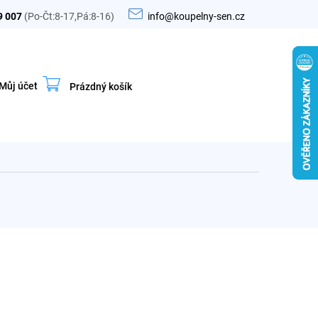
9 007
(Po-Čt:8-17,Pá:8-16)
info@koupelny-sen.cz
Můj účet
Prázdný košík
Nákupní
košík