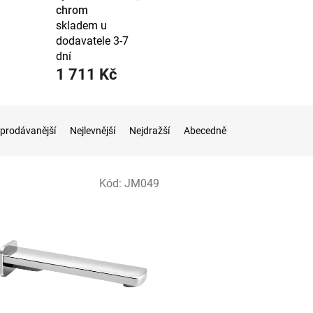
chrom
skladem u
dodavatele 3-7
dní
1 711 Kč
prodávanější
Nejlevnější
Nejdražší
Abecedně
Kód:
JM049