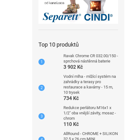
Top 10 produktů
Ravak Chrome CR 032.00/150 -
sprchová nástěnná baterie
3 902 Kč
Vodní mlha - mlžící systém na
zahrádky a terasy pro
restaurace a kavárny - 15 m,
10 trysek
734 Kč
Redukce perlátoru M16x1 x
1/2" oba vnější závity, mosaz -
chrom
110 Kč
AllRound - CHROME + SILIKON
32,5 x 26 cm MINI