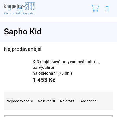
Přejít
Nákupn
na
obsah
košík
Sapho Kid
Nejprodávanější
KID stojánková umyvadlová baterie,
barvy/chrom
na objednání (78 dní)
1 453 Kč
Ř
a
Nejprodávanější
Nejlevnější
Nejdražší
Abecedně
z
e