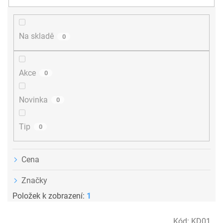
n
í
p
r
Na skladě
0
o
d
u
Akce
0
k
t
ů
Novinka
0
Tip
0
Cena
Značky
Položek k zobrazení:
1
V
Kód:
KD01