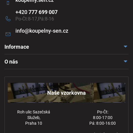
+420
777 699 007
Po-Čt:8-17,Pá:8-16
info
@
koupelny-sen.cz
Informace
Doprava a platba
O nás
Reklamace a odstoupení
Naše vzorkovna
Obchodní podmínky
Kontakt
Ochrana osobních údajů
Naše vzorkovna
Roh ulic Sazečská
Po-Čt:
Služeb,
8:00-17:00
Praha 10
Pá: 8:00-16:00