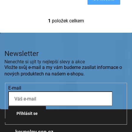
1
položek celkem
O
v
l
Z
á
á
d
p
a
Newsletter
a
c
t
Nenechte si ujít ty nejlepší slevy a akce
í
í
Vložte svůj e-mail a my vám budeme zasílat informace o
p
r
nových produktech na našem e-shopu.
v
k
E-mail
y
v
ý
p
i
Přihlásit se
s
Kontakt
u
koupelny.sen.cz