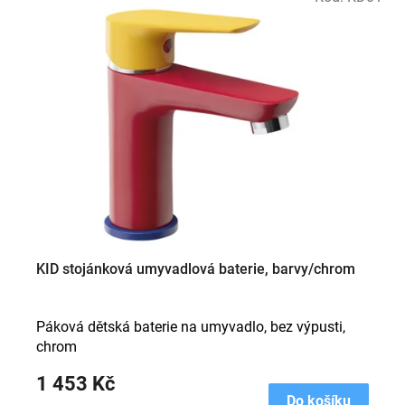
ý
p
i
s
p
r
o
d
u
k
t
ů
KID stojánková umyvadlová baterie, barvy/chrom
Páková dětská baterie na umyvadlo, bez výpusti,
chrom
1 453 Kč
Do košíku