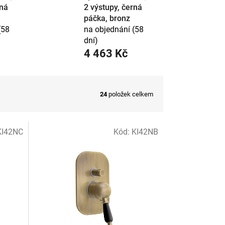
rná
2 výstupy, černá
páčka, bronz
(58
na objednání (58
dní)
4 463 Kč
24
položek celkem
KI42NC
Kód:
KI42NB