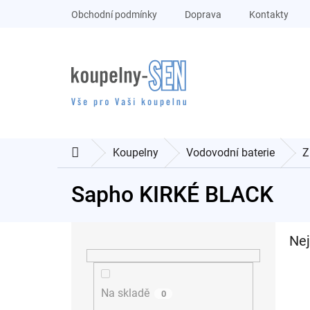
Přejít
Obchodní podmínky
Doprava
Kontakty
na
obsah
Koupelny
Vodovodní baterie
Z
Domů
Sapho KIRKÉ BLACK
P
Nej
o
s
t
r
Na skladě
0
a