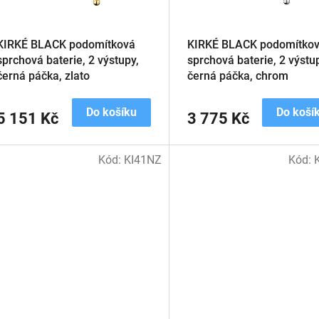
KIRKÉ BLACK podomítková
KIRKÉ BLACK podomítko
sprchová baterie, 2 výstupy,
sprchová baterie, 2 výstu
černá páčka, zlato
černá páčka, chrom
Do košíku
Do koší
5 151 Kč
3 775 Kč
Kód:
KI41NZ
Kód: