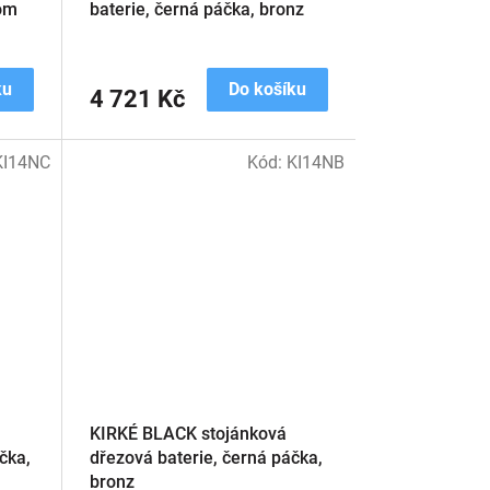
rom
baterie, černá páčka, bronz
ku
Do košíku
4 721 Kč
KI14NC
Kód:
KI14NB
KIRKÉ BLACK stojánková
čka,
dřezová baterie, černá páčka,
bronz