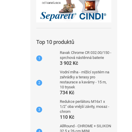
Top 10 produktů
Ravak Chrome CR 032.00/150 -
sprchová nástěnná baterie
3 902 Kč
Vodní mlha - mlžící systém na
zahrádky a terasy pro
restaurace a kavárny - 15 m,
10 trysek
734 Kč
Redukce perlátoru M16x1 x
1/2" oba vnější závity, mosaz -
chrom
110 Kč
AllRound - CHROME + SILIKON
32,5 x 26 cm MINI