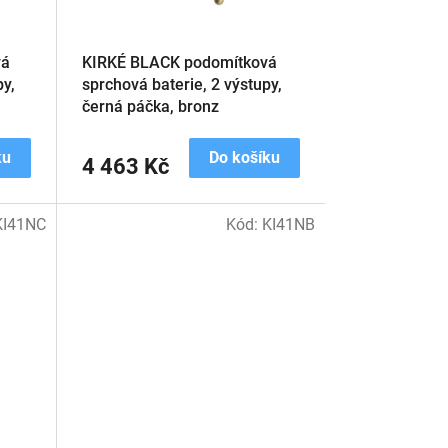
vá
KIRKÉ BLACK podomítková
py,
sprchová baterie, 2 výstupy,
černá páčka, bronz
ku
Do košíku
4 463 Kč
KI41NC
Kód:
KI41NB