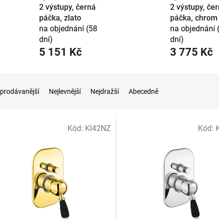
2 výstupy, černá
2 výstupy, če
páčka, zlato
páčka, chrom
na objednání (58
na objednání 
dní)
dní)
5 151 Kč
3 775 Kč
prodávanější
Nejlevnější
Nejdražší
Abecedně
Kód:
KI42NZ
Kód: