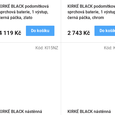
KIRKÉ BLACK podomítková
KIRKÉ BLACK podomítko
sprchová baterie, 1 výstup,
sprchová baterie, 1 výstu
černá páčka, zlato
černá páčka, chrom
Do košíku
Do koší
4 119 Kč
2 743 Kč
Kód:
KI15NZ
Kód:
KIRKÉ BLACK nástěnná
KIRKÉ BLACK nástěnná