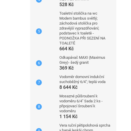
528 Kč
Toaletní stolička na wc
Modern bambus světlý;
záchodová stolička pro
zdravější vyprazdňování;
podstavec k toaletě -
PODNOŽKA PŘI SEZENÍ NA
TOALETĚ
664 Kč
Odkapávač MAXI (Maximus
Grey)- šedý granit
369 Kč
Vodoměr domovní indukční
suchoběžný 6/4"; teplá voda
8 644 Kč
Mosazné půlšroubení k
vodoměru 6/4" Sada 2 ks -
připojovací šroubení k
vodoměru
1 154 Kč
Vera ruční pětipolohová sprcha
v barvě lesklý chrom