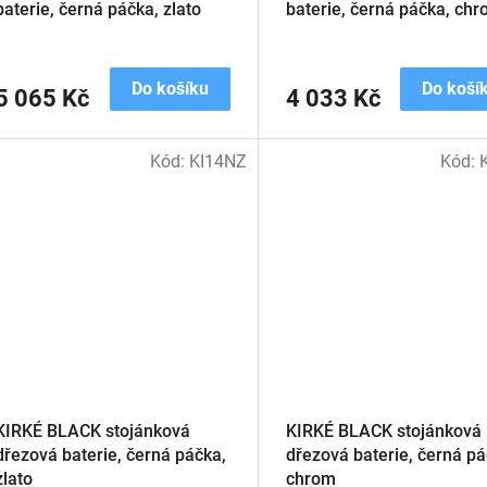
baterie, černá páčka, zlato
baterie, černá páčka, ch
Do košíku
Do koší
5 065 Kč
4 033 Kč
Kód:
KI14NZ
Kód:
KIRKÉ BLACK stojánková
KIRKÉ BLACK stojánková
dřezová baterie, černá páčka,
dřezová baterie, černá pá
zlato
chrom