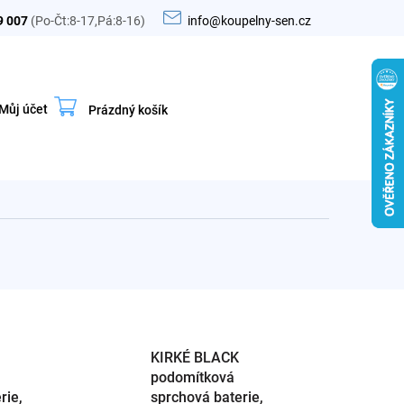
9 007
(Po-Čt:8-17,Pá:8-16)
info@koupelny-sen.cz
Můj účet
Prázdný košík
Nákupní
košík
KIRKÉ BLACK
podomítková
rie,
sprchová baterie,