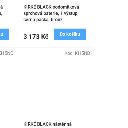
vá
KIRKÉ BLACK podomítková
p,
sprchová baterie, 1 výstup,
černá páčka, bronz
ku
Do košíku
3 173 Kč
KI15NC
Kód:
KI15NB
KIRKÉ BLACK nástěnná