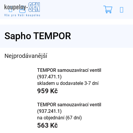
Přejít
Nákupn
na
obsah
košík
Sapho TEMPOR
Nejprodávanější
TEMPOR samouzavírací ventil
(937.471.1)
skladem u dodavatele 3-7 dní
959 Kč
TEMPOR samouzavírací ventil
(937.241.1)
na objednání (67 dní)
563 Kč