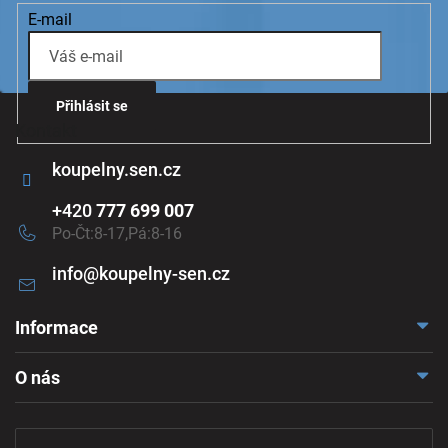
ý
E-mail
p
i
s
u
Přihlásit se
Kontakt
koupelny.sen.cz
+420
777 699 007
Po-Čt:8-17,Pá:8-16
info
@
koupelny-sen.cz
Informace
Doprava a platba
O nás
Reklamace a odstoupení
Naše vzorkovna
Obchodní podmínky
Kontakt