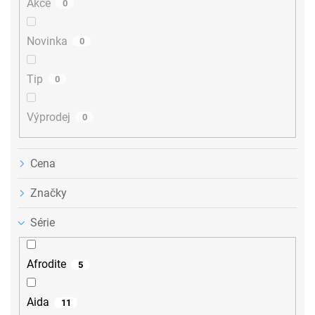
Akce
0
k
t
ů
Novinka
0
Tip
0
Výprodej
0
Cena
Značky
Série
Afrodite
5
Aida
11