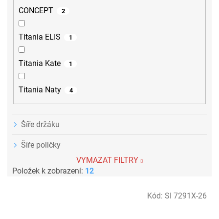
CONCEPT
2
Titania ELIS
1
Titania Kate
1
Titania Naty
4
Šíře držáku
Šíře poličky
VYMAZAT FILTRY
Položek k zobrazení:
12
V
Kód:
SI 7291X-26
ý
p