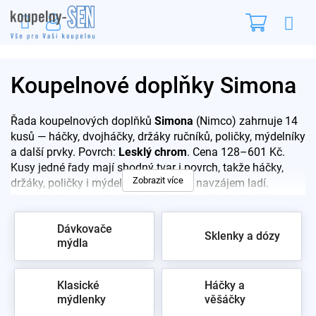
Přejít
Nákupn
na
obsah
košík
Koupelnové doplňky Simona
Řada koupelnových doplňků
Simona
(Nimco) zahrnuje 14
kusů — háčky, dvojháčky, držáky ručníků, poličky, mýdelníky
a další prvky. Povrch:
Lesklý chrom
. Cena 128–601 Kč.
Kusy jedné řady mají shodný tvar i povrch, takže háčky,
Zobrazit více
držáky, poličky i mýdelník v koupelně navzájem ladí.
Doplníme baterie i doplňky dalších řad. Osobní odběr ve
vzorkovně Praha 10.
Dávkovače
Sklenky a dózy
mýdla
Klasické
Háčky a
mýdlenky
věšáčky