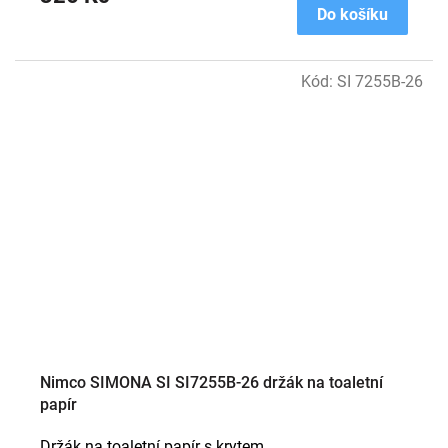
Do košíku
Kód:
SI 7255B-26
Nimco SIMONA SI SI7255B-26 držák na toaletní
papír
Držák na toaletní papír s krytem