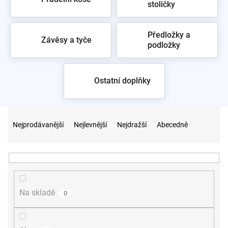
stoličky
Předložky a
Závěsy a tyče
podložky
Ostatní doplňky
Ř
a
Nejprodávanější
Nejlevnější
Nejdražší
Abecedně
z
e
n
í
p
r
Na skladě
0
o
d
u