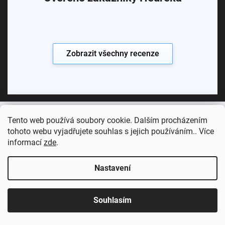
Zobrazit všechny recenze
Tento web používá soubory cookie. Dalším procházením
Copyright 2026
Koupelny SEN
. Všechna práva vyhrazena.
tohoto webu vyjadřujete souhlas s jejich používáním.. Více
informací
zde
.
Vytvořil Shoptet Premium
Nastavení
Souhlasím
Sledujte nás: