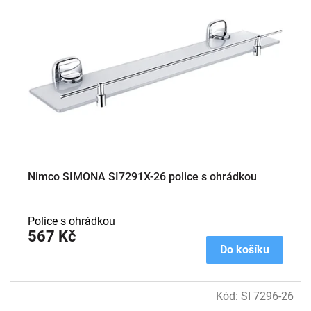
i
s
p
r
o
d
u
k
t
ů
Nimco SIMONA SI7291X-26 police s ohrádkou
Police s ohrádkou
567 Kč
Do košíku
Kód:
SI 7296-26