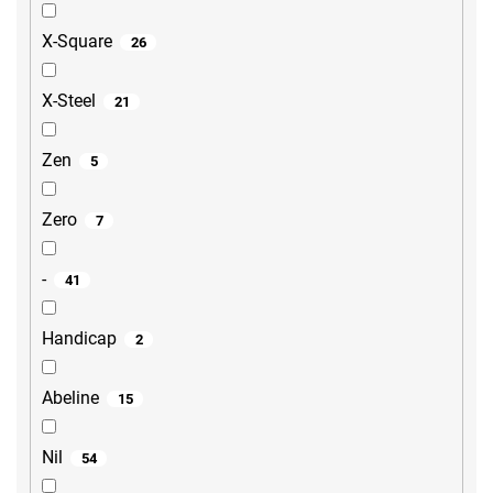
X-Square
26
X-Steel
21
Zen
5
Zero
7
-
41
Handicap
2
Abeline
15
Nil
54