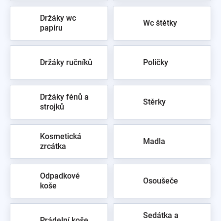
Držáky wc
Wc štětky
papíru
Držáky ručníků
Poličky
Držáky fénů a
Stěrky
strojků
Kosmetická
Madla
zrcátka
Odpadkové
Osoušeče
koše
Sedátka a
Prádelní koše