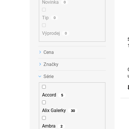
a
u
Novinka
r
0
n
k
o
e
t
d
Tip
0
l
ů
u
k
Výprodej
t
0
ů
Cena
Značky
Série
Accord
5
Alix Galerky
30
Ambra
2