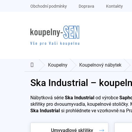
Přejít
Obchodní podmínky
Doprava
Kontakty
na
obsah
Koupelny
Koupelnový nábytek
Domů
Ska Industrial – koupel
Nábytková série
Ska Industrial
od výrobce
Saph
skříňky pro dvouumyvadla, koupelnové stoličky. 
Ska Industrial
si prohlédnete ve vzorkovně na Pr
Umyvadlové skříňky