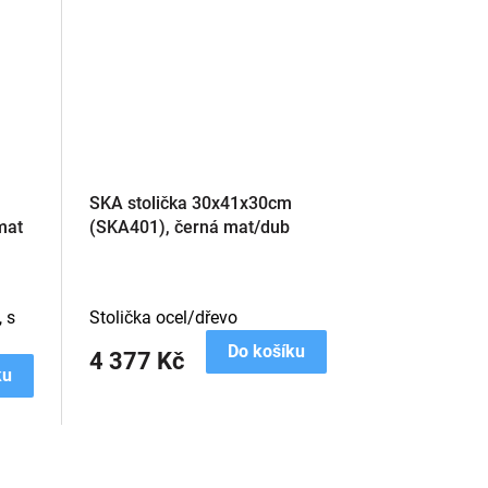
SKA stolička 30x41x30cm
mat
(SKA401), černá mat/dub
 s
Stolička ocel/dřevo
Do košíku
4 377 Kč
ku