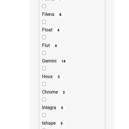
Filena
8
Float
4
Flut
4
Gemini
14
Houx
3
Chrome
2
Integra
5
Ishape
5