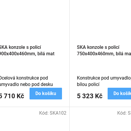
SKA konzole s policí
SKA konzole s policí
900x400x460mm, bílá mat
750x400x460mm, bílá ma
Ocelová konstrukce pod
Konstrukce pod umyvadlo,
umyvadlo nebo pod desku
bílou policí
Do košíku
Do koší
5 710 Kč
5 323 Kč
Kód:
SKA102
Kód:
S