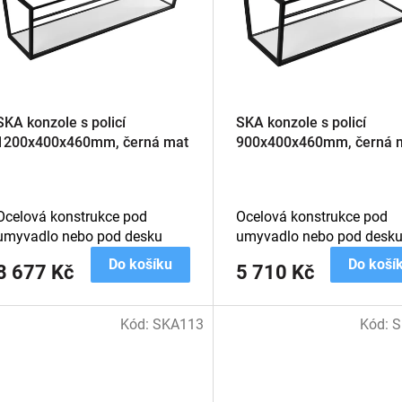
SKA konzole s policí
SKA konzole s policí
1200x400x460mm, černá mat
900x400x460mm, černá 
Ocelová konstrukce pod
Ocelová konstrukce pod
umyvadlo nebo pod desku
umyvadlo nebo pod desk
Do košíku
Do koší
8 677 Kč
5 710 Kč
Kód:
SKA113
Kód:
S