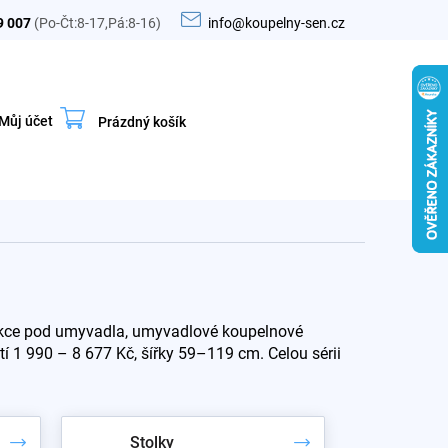
9 007
(Po-Čt:8-17,Pá:8-16)
info@koupelny-sen.cz
Můj účet
Prázdný košík
Nákupní
košík
ukce pod umyvadla, umyvadlové koupelnové
ětí 1 990 – 8 677 Kč, šířky 59–119 cm. Celou sérii
Stolky