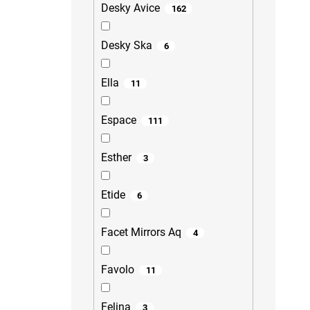
Desky Avice
162
Desky Ska
6
Ella
11
Espace
111
Esther
3
Etide
6
Facet Mirrors Aq
4
Favolo
11
Felina
3