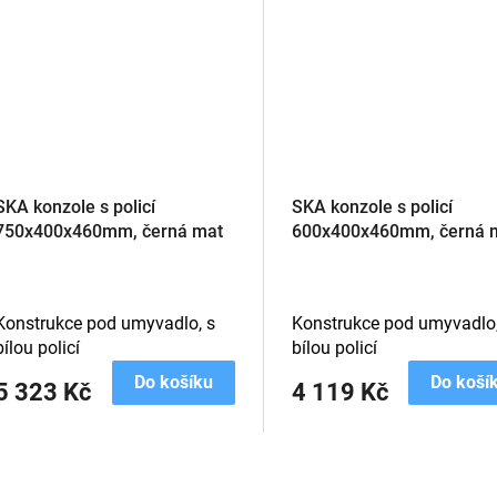
SKA konzole s policí
SKA konzole s policí
750x400x460mm, černá mat
600x400x460mm, černá 
Konstrukce pod umyvadlo, s
Konstrukce pod umyvadlo,
bílou policí
bílou policí
Do košíku
Do koší
5 323 Kč
4 119 Kč
O
v