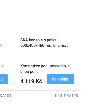
SKA konzole s policí
t
600x400x460mm, bílá mat
 s
Konstrukce pod umyvadlo, s
bílou policí
ku
Do košíku
4 119 Kč
KA101
Kód:
SKA190