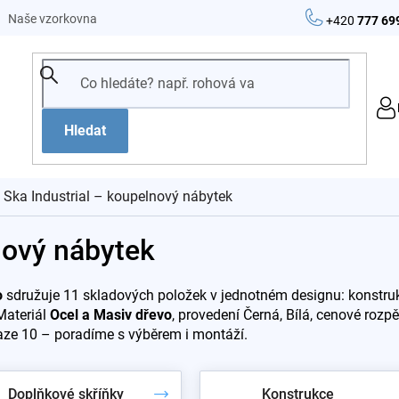
Naše vzorkovna
+420
777 69
Hledat
Ska Industrial – koupelnový nábytek
nový nábytek
o
sdružuje 11 skladových položek v jednotném designu: konstr
Materiál
Ocel a Masiv dřevo
, provedení Černá, Bílá, cenové rozp
aze 10 – poradíme s výběrem i montáží.
Doplňkové skříňky
Konstrukce