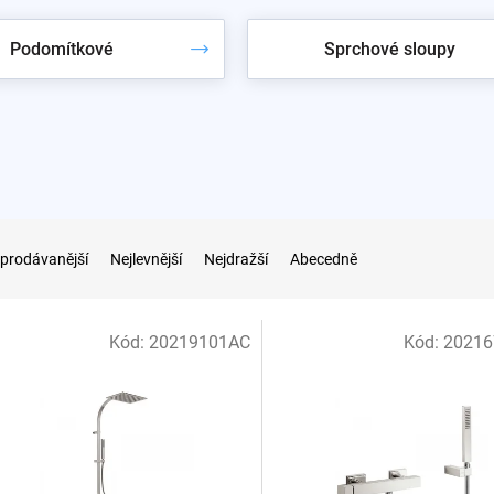
 lesklý chrom
Podomítkové
Sprchové sloupy
é
Kč, u kompletních setů je rozdíl proti chromu přes 11 000 Kč. P
. Povrchy Tres máme ve vzorníku ve
vzorkovně Praha 10
.
prodávanější
Nejlevnější
Nejdražší
Abecedně
Kód:
20219101AC
Kód:
2021