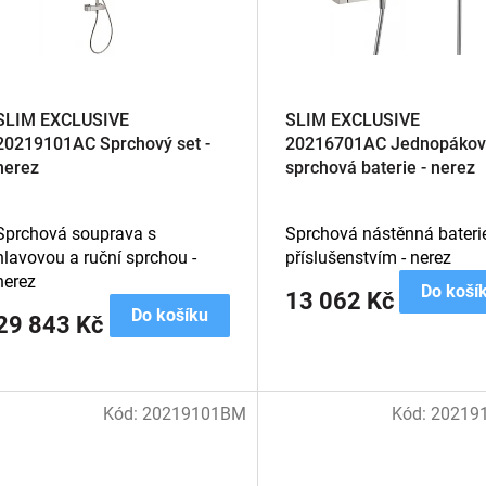
SLIM EXCLUSIVE
SLIM EXCLUSIVE
20219101AC Sprchový set -
20216701AC Jednopákov
nerez
sprchová baterie - nerez
Sprchová souprava s
Sprchová nástěnná bateri
hlavovou a ruční sprchou -
příslušenstvím - nerez
nerez
Do koší
13 062 Kč
Do košíku
29 843 Kč
Kód:
20219101BM
Kód:
20219