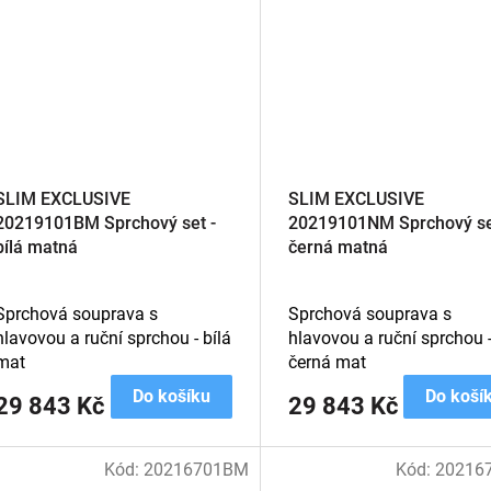
SLIM EXCLUSIVE
SLIM EXCLUSIVE
20219101BM Sprchový set -
20219101NM Sprchový se
bílá matná
černá matná
Sprchová souprava s
Sprchová souprava s
hlavovou a ruční sprchou - bílá
hlavovou a ruční sprchou 
mat
černá mat
Do košíku
Do koší
29 843 Kč
29 843 Kč
Kód:
20216701BM
Kód:
20216