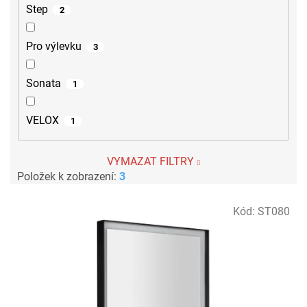
Step
2
Pro výlevku
3
Sonata
1
VELOX
1
VYMAZAT FILTRY
Položek k zobrazení:
3
V
Kód:
ST080
ý
p
i
s
p
r