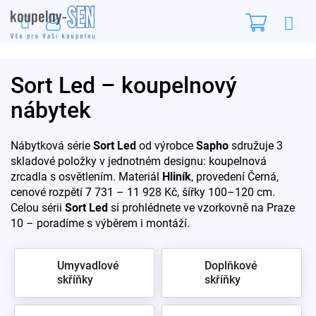
Přejít
Nákupn
na
obsah
košík
Sort Led – koupelnový
nábytek
Nábytková série
Sort Led
od výrobce
Sapho
sdružuje 3
skladové položky v jednotném designu: koupelnová
zrcadla s osvětlením. Materiál
Hliník
, provedení Černá,
cenové rozpětí 7 731 – 11 928 Kč, šířky 100–120 cm.
Celou sérii
Sort Led
si prohlédnete ve vzorkovně na Praze
10 – poradíme s výběrem i montáží.
Umyvadlové
Doplňkové
skříňky
skříňky