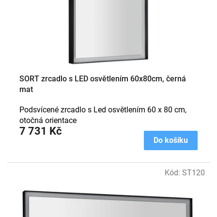
o
d
u
k
t
ů
SORT zrcadlo s LED osvětlením 60x80cm, černá
mat
Podsvícené zrcadlo s Led osvětlením 60 x 80 cm,
otočná orientace
7 731 Kč
Do košíku
Kód:
ST120