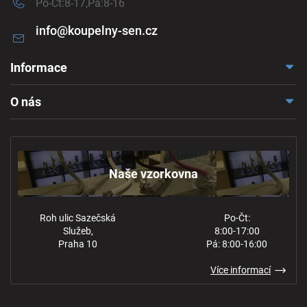
Po-Čt:8-17,Pá:8-16
info
@
koupelny-sen.cz
Informace
Doprava a platba
O nás
Reklamace a odstoupení
Naše vzorkovna
Obchodní podmínky
Kontakt
Ochrana osobních údajů
Naše vzorkovna
Roh ulic Sazečská
Po-Čt:
Služeb,
8:00-17:00
Praha 10
Pá: 8:00-16:00
Více informací