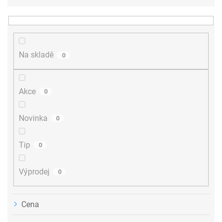
e
n
í
p
r
Na skladě
0
o
d
u
Akce
0
k
t
ů
Novinka
0
Tip
0
Výprodej
0
Cena