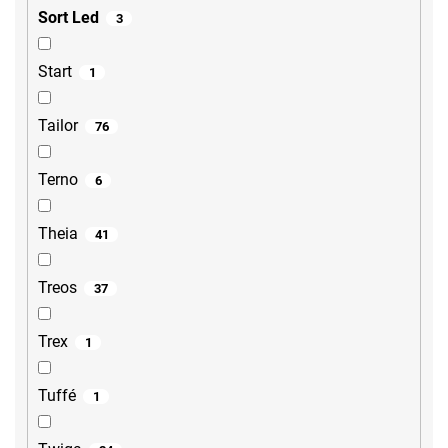
Sort Led
3
Start
1
Tailor
76
Terno
6
Theia
41
Treos
37
Trex
1
Tuffé
1