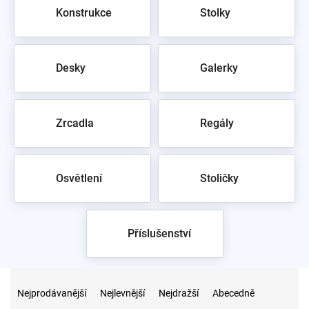
Konstrukce
Stolky
Desky
Galerky
Zrcadla
Regály
Osvětlení
Stoličky
Příslušenství
Ř
a
Nejprodávanější
Nejlevnější
Nejdražší
Abecedně
z