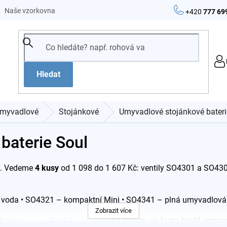
Naše vzorkovna
+420
777 69
Hledat
myvadlové
Stojánkové
Umyvadlové stojánkové bateri
baterie Soul
sy. Vedeme
4 kusy
od 1 098 do 1 607 Kč: ventily SO4301 a SO43
á voda • SO4321 – kompaktní Mini • SO4341 – plná umyvadlová 
Zobrazit více
jsou v
umyvadlových bateriích
; na toaletu se často hledá
umyvad