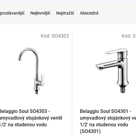
prodávanější
Nejlevnější
Nejdražší
Abecedně
od 40 cm šířky. Rozměry porovnáme ve
vzorkovně
Praha 10
– 777
Kód:
SO4303
Kód:
S
Belaggio Soul SO4303 -
Belaggio Soul SO4301 -
umyvadlový stojánkový ventil
umyvadlový stojánkový ve
1/2' na studenou vodu
1/2' na studenou vodu
(SO4301)