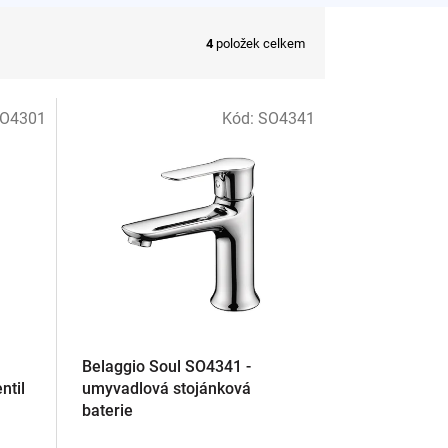
4
položek celkem
 699 007.
O4301
Kód:
SO4341
Belaggio Soul SO4341 -
ntil
umyvadlová stojánková
baterie