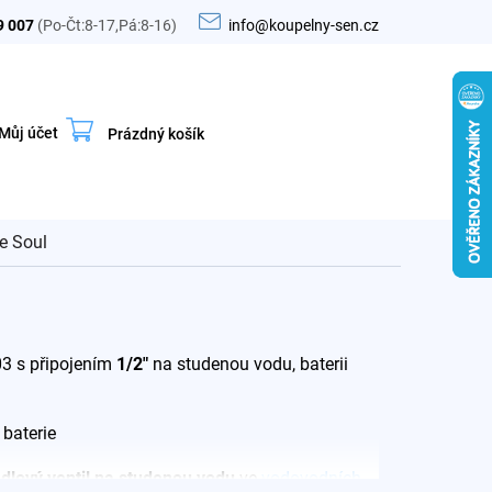
9 007
(Po-Čt:8-17,Pá:8-16)
info@koupelny-sen.cz
Můj účet
Prázdný košík
Nákupní
košík
e Soul
03 s připojením
1/2"
na studenou vodu, baterii
baterie
lový ventil na studenou vodu
ve
vodovodních