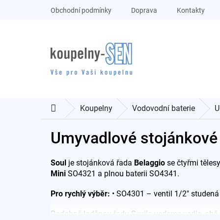
Přejít
Obchodní podmínky
Doprava
Kontakty
na
obsah
Koupelny
Vodovodní baterie
U
Domů
Umyvadlové stojánkové 
Soul
je stojánková řada
Belaggio
se čtyřmi těle
Mini
SO4321 a plnou baterii SO4341.
Pro rychlý výběr:
• SO4301 – ventil 1/2" studen
Podobně laděnou řadu Sevila vedeme vedle, obě 