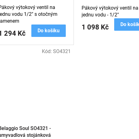
Pákový výtokový ventil na
Pákový výtokový ventil na
jednu vodu 1/2" s otočným
jednu vodu - 1/2"
ramenem
Do koší
1 098 Kč
Do košíku
1 294 Kč
Kód:
SO4321
Belaggio Soul SO4321 -
umyvadlová stojánková