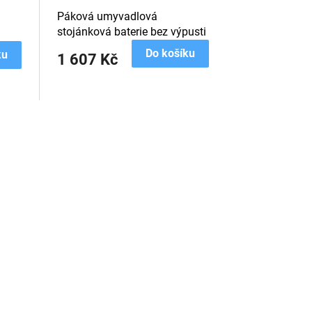
Páková umyvadlová
stojánková baterie bez výpusti
Do košíku
ku
1 607 Kč