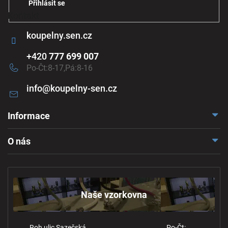
i
Přihlásit se
s
Kontakt
u
koupelny.sen.cz
+420
777 699 007
Po-Čt:8-17,Pá:8-16
info
@
koupelny-sen.cz
Informace
Doprava a platba
O nás
Reklamace a odstoupení
Naše vzorkovna
Obchodní podmínky
Kontakt
Ochrana osobních údajů
Naše vzorkovna
Roh ulic Sazečská
Po-Čt: