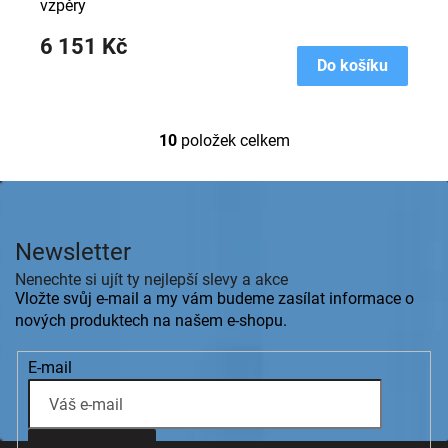
vzpěry
6 151 Kč
Do košíku
10
položek celkem
O
v
l
Z
á
á
d
p
a
Newsletter
a
c
t
Nenechte si ujít ty nejlepší slevy a akce
í
í
Vložte svůj e-mail a my vám budeme zasílat informace o
p
r
nových produktech na našem e-shopu.
v
k
E-mail
y
v
ý
p