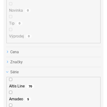
t
ů
Novinka
0
Tip
0
Výprodej
0
Cena
Značky
Série
Altis Line
70
Amadeo
5