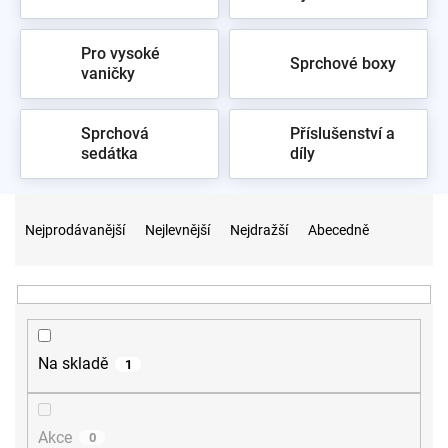
Pro vysoké
Sprchové boxy
vaničky
Sprchová
Příslušenství a
sedátka
díly
Ř
a
Nejprodávanější
Nejlevnější
Nejdražší
Abecedně
z
e
n
í
p
r
Na skladě
1
o
d
u
Akce
0
k