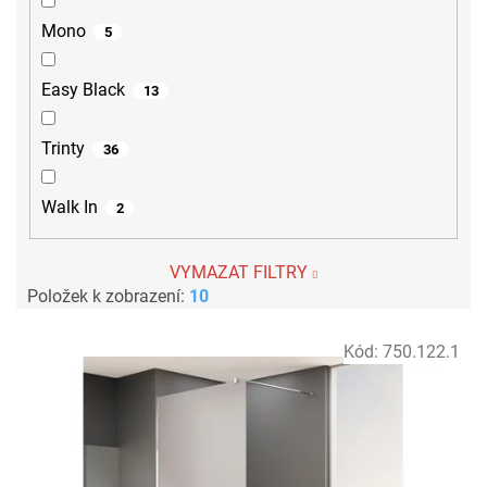
Mono
5
Easy Black
13
Trinty
36
Walk In
2
VYMAZAT FILTRY
Položek k zobrazení:
10
V
Kód:
750.122.1
ý
p
i
s
p
r