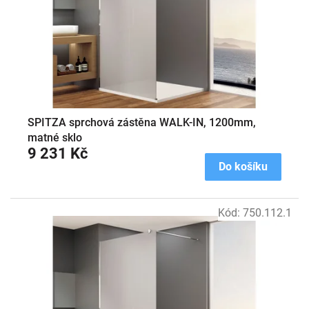
o
d
u
k
t
ů
SPITZA sprchová zástěna WALK-IN, 1200mm,
matné sklo
9 231 Kč
Do košíku
Kód:
750.112.1