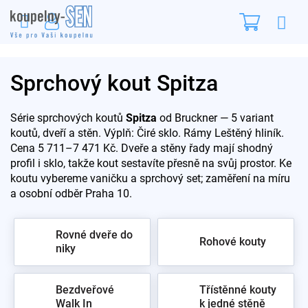
Přejít
Nákupn
na
obsah
košík
Sprchový kout Spitza
Série sprchových koutů
Spitza
od Bruckner — 5 variant
koutů, dveří a stěn. Výplň: Čiré sklo. Rámy Leštěný hliník.
Cena 5 711–7 471 Kč. Dveře a stěny řady mají shodný
profil i sklo, takže kout sestavíte přesně na svůj prostor. Ke
koutu vybereme vaničku a sprchový set; zaměření na míru
a osobní odběr Praha 10.
Rovné dveře do
Rohové kouty
niky
Bezdveřové
Třístěnné kouty
Walk In
k jedné stěně