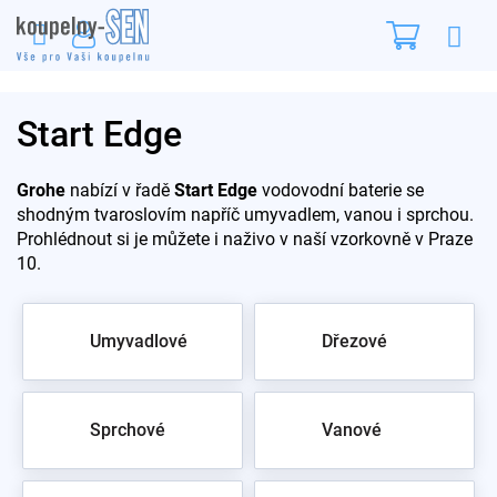
Přejít
Nákupn
na
obsah
košík
Start Edge
Grohe
nabízí v řadě
Start Edge
vodovodní baterie se
shodným tvaroslovím napříč umyvadlem, vanou i sprchou.
Prohlédnout si je můžete i naživo v naší vzorkovně v Praze
10.
Umyvadlové
Dřezové
Sprchové
Vanové