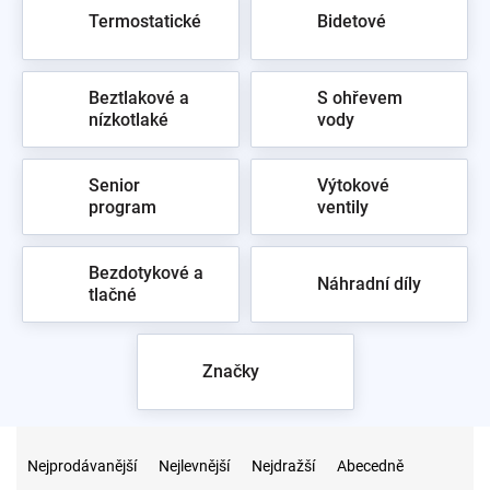
Termostatické
Bidetové
Beztlakové a
S ohřevem
nízkotlaké
vody
Senior
Výtokové
program
ventily
Bezdotykové a
Náhradní díly
tlačné
Značky
Ř
a
Nejprodávanější
Nejlevnější
Nejdražší
Abecedně
z