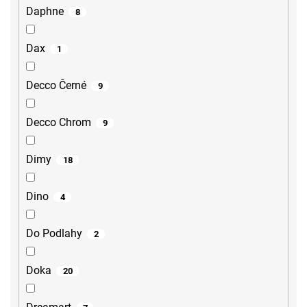
Daphne
8
Dax
1
Decco Černé
9
Decco Chrom
9
Dimy
18
Dino
4
Do Podlahy
2
Doka
20