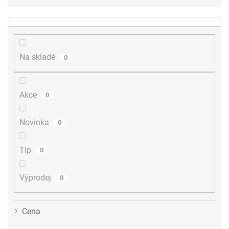
e
n
í
p
r
Na skladě
0
o
d
u
Akce
0
k
t
ů
Novinka
0
Tip
0
Výprodej
0
Cena