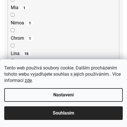
Mia
1
Nimoa
1
Chrom
1
Lina
15
Tento web používá soubory cookie. Dalším procházením
Lore
2
tohoto webu vyjadřujete souhlas s jejich používáním.. Více
informací
zde
.
Steno
2
Nastavení
Sili
2
Souhlasím
Gourmet
1