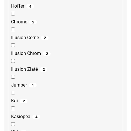
Hoffer
4
Chrome
2
Illusion Černé
2
Illusion Chrom
2
Illusion Zlaté
2
Jumper
1
Kai
2
Kasiopea
4