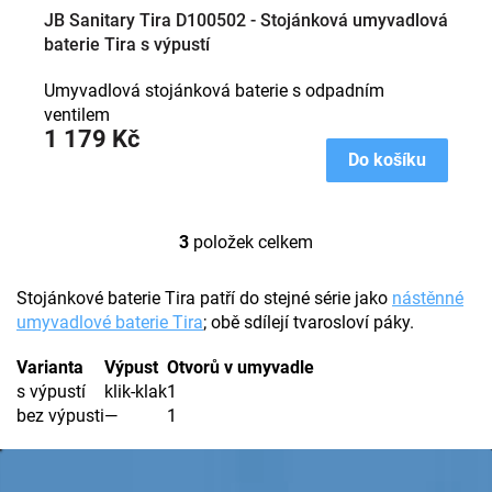
JB Sanitary Tira D100502 - Stojánková umyvadlová
baterie Tira s výpustí
Umyvadlová stojánková baterie s odpadním
ventilem
1 179 Kč
Do košíku
3
položek celkem
O
v
l
Stojánkové baterie Tira patří do stejné série jako
nástěnné
á
umyvadlové baterie Tira
; obě sdílejí tvarosloví páky.
d
a
Varianta
Výpust
Otvorů v umyvadle
c
s výpustí
klik-klak
1
í
bez výpusti
—
1
p
r
Z
v
k
á