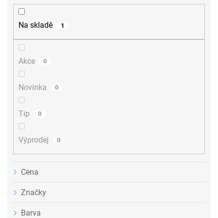
í
p
r
Na skladě
1
o
d
u
Akce
0
k
t
ů
Novinka
0
Tip
0
Výprodej
0
Cena
Značky
Barva