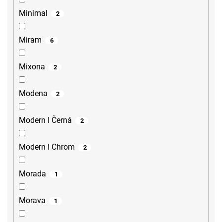
Minimal
2
Miram
6
Mixona
2
Modena
2
Modern I Černá
2
Modern I Chrom
2
Morada
1
Morava
1