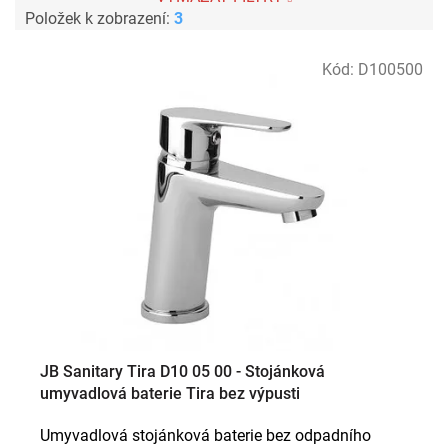
Položek k zobrazení:
3
V
Kód:
D100500
ý
p
i
s
p
r
o
d
u
k
t
ů
JB Sanitary Tira D10 05 00 - Stojánková
umyvadlová baterie Tira bez výpusti
Umyvadlová stojánková baterie bez odpadního