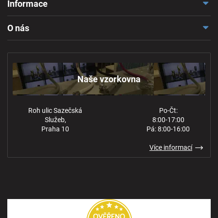
Informace
Doprava a platba
O nás
Reklamace a odstoupení
Naše vzorkovna
Obchodní podmínky
Kontakt
Ochrana osobních údajů
Naše vzorkovna
Roh ulic Sazečská
Po-Čt:
Služeb,
8:00-17:00
Praha 10
Pá: 8:00-16:00
Více informací