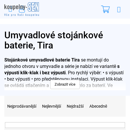
Přejít
Nákupn
na
obsah
košík
Umyvadlové stojánkové
baterie, Tira
Stojánkové umyvadlové baterie Tira
se montují do
jednoho otvoru v umyvadle a série je nabízí ve variantě
s
výpustí klik-klak i bez výpusti
. Pro rychlý výběr: • s výpustí
• bez výpusti • pro předstěnovou instalaci. Výpust klik-klak
Zobrazit více
se ovládá stlačením a nevyžaduje táhlo za baterií. Ve
vzorkovně zákazníkům radíme volit variantu s výpustí tam,
Ř
kde umyvadlo nemá vlastní přepad. Vzorové kusy si
a
prohlédnete ve vzorkovně na Praze 10, poradíme na tel.
Nejprodávanější
Nejlevnější
Nejdražší
Abecedně
z
777 699 007
.
e
n