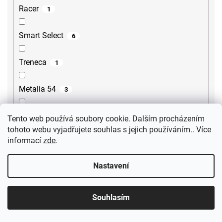
Racer
1
Smart Select
6
Treneca
1
Metalia 54
3
Tursi
10
Tento web používá soubory cookie. Dalším procházením
tohoto webu vyjadřujete souhlas s jejich používáním.. Více
informací
zde
.
Cubemix
6
Nastavení
Iconic
3
Uno Bílé
1
Souhlasím