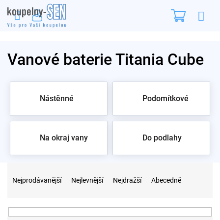
Přejít
Nákupn
na
obsah
košík
Vanové baterie Titania Cube
Nástěnné
Podomítkové
Na okraj vany
Do podlahy
Ř
a
Nejprodávanější
Nejlevnější
Nejdražší
Abecedně
z
e
n