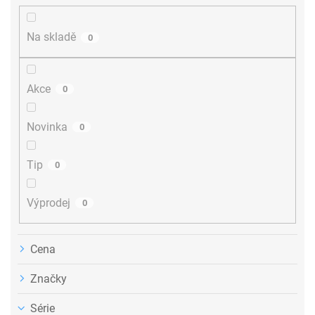
í
p
r
Na skladě
0
o
d
u
Akce
0
k
t
ů
Novinka
0
Tip
0
Výprodej
0
Cena
Značky
Série