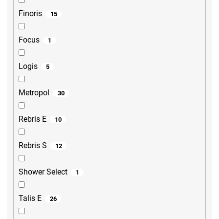
Finoris
15
Focus
1
Logis
5
Metropol
30
Rebris E
10
Rebris S
12
Shower Select
1
Talis E
26