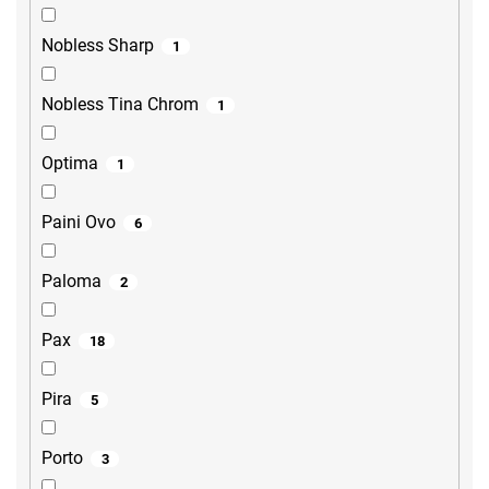
Nobless Sharp
1
Nobless Tina Chrom
1
Optima
1
Paini Ovo
6
Paloma
2
Pax
18
Pira
5
Porto
3