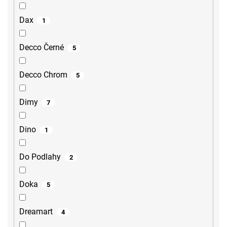
Dax
1
Decco Černé
5
Decco Chrom
5
Dimy
7
Dino
1
Do Podlahy
2
Doka
5
Dreamart
4