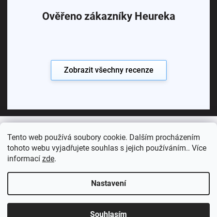
Ověřeno zákazníky Heureka
Zobrazit všechny recenze
Tento web používá soubory cookie. Dalším procházením
Copyright 2026
Koupelny SEN
. Všechna práva vyhrazena.
tohoto webu vyjadřujete souhlas s jejich používáním.. Více
informací
zde
.
Vytvořil Shoptet Premium
Nastavení
Souhlasím