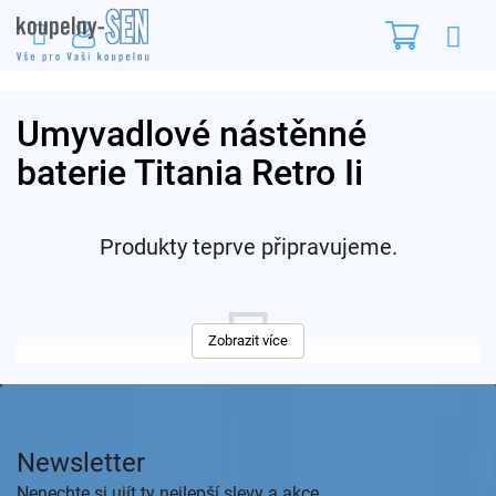
Přejít
Nákupn
na
obsah
košík
Umyvadlové nástěnné
baterie Titania Retro Ii
Produkty teprve připravujeme.
Zobrazit více
Z
á
p
Můžete se ale podívat na ostatní kategorie.
Newsletter
a
t
Nenechte si ujít ty nejlepší slevy a akce