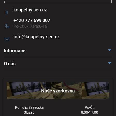
koupelny.sen.cz
+420
777 699 007
Po-Čt:8-17,Pá:8-16
info
@
koupelny-sen.cz
Informace
Doprava a platba
O nás
Reklamace a odstoupení
Naše vzorkovna
Obchodní podmínky
Kontakt
Ochrana osobních údajů
Naše vzorkovna
Roh ulic Sazečská
Po-Čt:
Služeb,
8:00-17:00