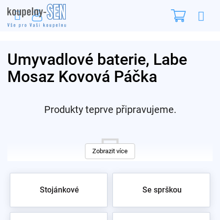
Přejít
Nákupn
na
obsah
košík
Umyvadlové baterie, Labe
Mosaz Kovová Páčka
Produkty teprve připravujeme.
Zobrazit více
Stojánkové
Se sprškou
Můžete se ale podívat na ostatní kategorie.