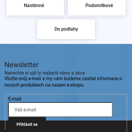
Nástěnné
Podomítkové
zpět do obchodu
Do podlahy
Z
á
p
Newsletter
a
t
Nenechte si ujít ty nejlepší slevy a akce
í
Vložte svůj e-mail a my vám budeme zasílat informace o
nových produktech na našem e-shopu.
E-mail
Přihlásit se
Kontakt