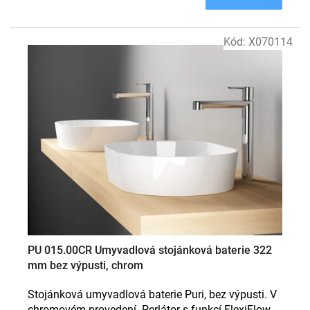
Kód:
X070114
PU 015.00CR Umyvadlová stojánková baterie 322
mm bez výpusti, chrom
Stojánková umyvadlová baterie Puri, bez výpusti. V
chromovém provedení. Perlátor s funkcí FlexiFlow.