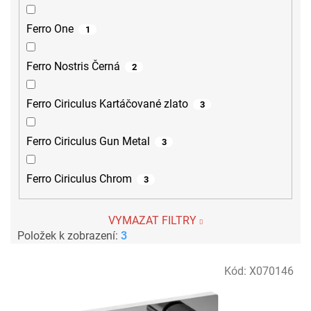
Ferro One
1
Ferro Nostris Černá
2
Ferro Ciriculus Kartáčované zlato
3
Ferro Ciriculus Gun Metal
3
Ferro Ciriculus Chrom
3
VYMAZAT FILTRY
Položek k zobrazení:
3
V
Kód:
X070146
ý
p
i