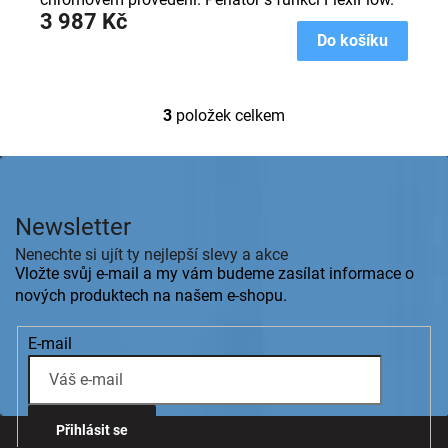
3 987 Kč
Do košíku
3
položek celkem
O
v
l
Z
á
á
d
p
a
Newsletter
a
c
t
Nenechte si ujít ty nejlepší slevy a akce
í
í
Vložte svůj e-mail a my vám budeme zasílat informace o
p
r
nových produktech na našem e-shopu.
v
k
E-mail
y
v
ý
p
i
Přihlásit se
s