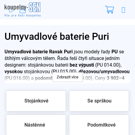
Přejít
Nákupn
na
obsah
košík
Umyvadlové baterie Puri
Umyvadlové baterie Ravak Puri
jsou modely řady
PU
se
štíhlým válcovým tělem. Řada řeší čtyři situace jedním
designem: stojánkovou baterii
bez výpusti
(PU 014.00),
vysokou
stojánkovou (PU 015.00),
dřezovou/umyvadlovou
Zobrazit více
(PU 016.00) a
podomítkovou
(PU 019.00). Ceny
3 902–4
582 Kč
.
Pro rychlý výběr:
Stojánkové
Se sprškou
PU 019.00
– podomítková umyvadlová baterie
PU 015.00
– vysoká stojánková bez výpusti, k
miskám na desku
Nástěnné
Podomítkové
PU 016.00
– dřezová/umyvadlová s vyšším výtokem