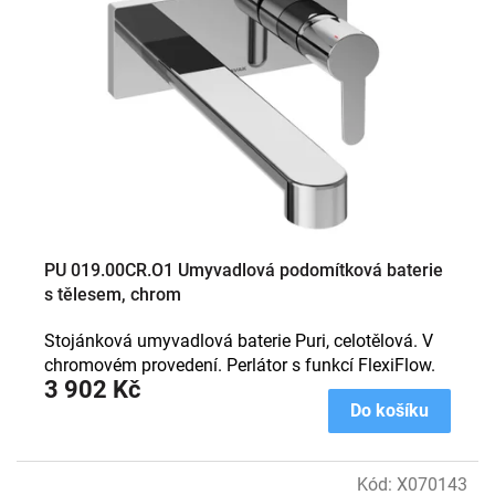
s
p
r
o
d
u
k
t
ů
PU 019.00CR.O1 Umyvadlová podomítková baterie
s tělesem, chrom
Stojánková umyvadlová baterie Puri, celotělová. V
chromovém provedení. Perlátor s funkcí FlexiFlow.
3 902 Kč
Do košíku
Kód:
X070143