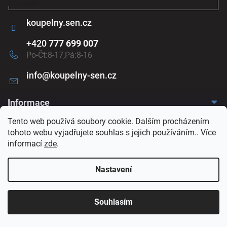
Kontakt
u
koupelny.sen.cz
+420
777 699 007
Po-Čt:8-17,Pá:8-16
info
@
koupelny-sen.cz
Informace
Tento web používá soubory cookie. Dalším procházením
Doprava a platba
O nás
tohoto webu vyjadřujete souhlas s jejich používáním.. Více
Reklamace a odstoupení
informací
zde
.
Naše vzorkovna
Obchodní podmínky
Kontakt
Ochrana osobních údajů
Nastavení
Naše vzorkovna
Souhlasím
Roh ulic Sazečská
Po-Čt:
Služeb,
8:00-17:00